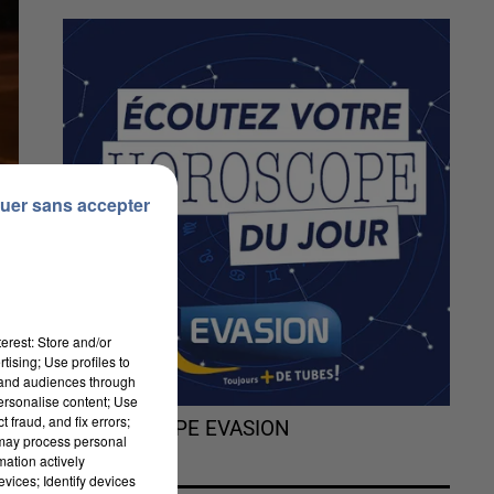
uer sans accepter
erest: Store and/or
tising; Use profiles to
tand audiences through
personalise content; Use
 fraud, and fix errors;
L'HOROSCOPE EVASION
 may process personal
mation actively
vices; Identify devices