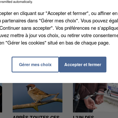
nsmitted automatically.
pter en cliquant sur "Accepter et fermer", ou affiner en
es ce week-end. Mais comme chaque vendredi, ils
/ou partenaires dans "Gérer mes choix". Vous pouvez éga
ux leurs principaux points de contrôle. Dimanche 14
"Continuer sans accepter". Vos préférences ne s'appliqu
r la D403 entre Aufferville et Gironville. Vous êtes
uvez mettre à jour vos choix, ou retirer votre consenteme
en "Gérer les cookies" situé en bas de chaque page.
Gérer mes choix
Accepter et fermer