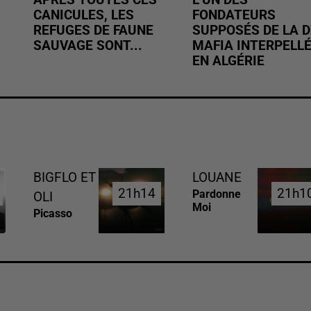
APRÈS TOUTES CES
L’UN DES
CANICULES, LES
FONDATEURS
REFUGES DE FAUNE
SUPPOSÉS DE LA D
SAUVAGE SONT...
MAFIA INTERPELL
EN ALGÉRIE
BIGFLO ET
LOUANE
21h14
21h14
21h1
21h1
Pardonne
OLI
Moi
Picasso