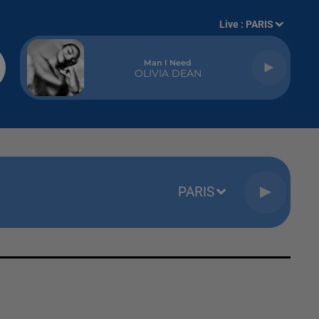
Live :
PARIS
Man I Need
OLIVIA DEAN
PARIS