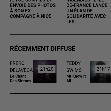
IL TUE SON FILS ET
INCENDIES : L’ÎLE-
ENVOIE DES PHOTOS
DE-FRANCE LANCE
À SON EX-
UN ÉLAN DE
COMPAGNE À NICE
SOLIDARITÉ AVEC
LES...
RÉCEMMENT DIFFUSÉ
FRERO
TEDDY
21h20
21h20
21h17
21h17
DELAVEGA
SWIMS
Le Chant
Mr Know It
Des Sirenes
All