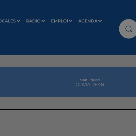
OCALES
RADIO
EMPLOI
AGENDA
Man I Need
OLIVIA DEAN