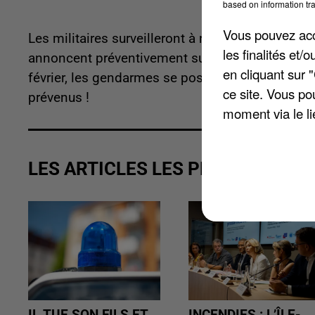
based on information tra
Vous pouvez acce
Les militaires surveilleront à nouveau les rout
les finalités et
annoncent préventivement sur les réseaux socia
en cliquant sur 
février, les gendarmes se posteront notamment su
ce site. Vous po
prévenus !
moment via le li
LES ARTICLES LES PLUS VUS