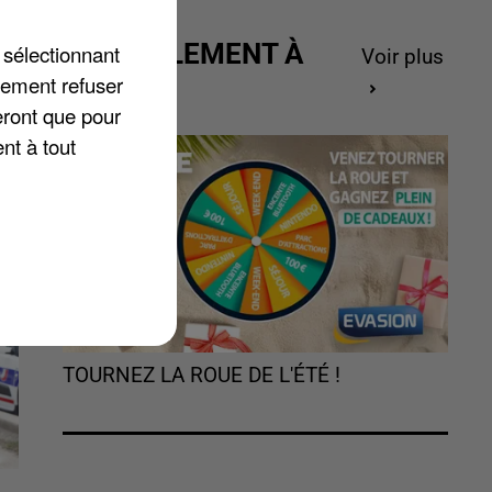
ACTUELLEMENT À
 sélectionnant
Voir plus
GAGNER
lement refuser
eront que pour
nt à tout
TOURNEZ LA ROUE DE L'ÉTÉ !