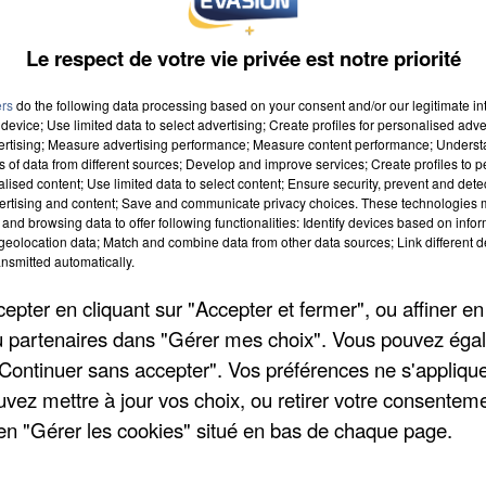
Le respect de votre vie privée est notre priorité
ers
do the following data processing based on your consent and/or our legitimate int
device; Use limited data to select advertising; Create profiles for personalised adver
vertising; Measure advertising performance; Measure content performance; Unders
ns of data from different sources; Develop and improve services; Create profiles to 
alised content; Use limited data to select content; Ensure security, prevent and detect
ertising and content; Save and communicate privacy choices. These technologies
and browsing data to offer following functionalities: Identify devices based on infor
eolocation data; Match and combine data from other data sources; Link different de
nsmitted automatically.
pter en cliquant sur "Accepter et fermer", ou affiner en
/ou partenaires dans "Gérer mes choix". Vous pouvez éga
"Continuer sans accepter". Vos préférences ne s'appliqu
uvez mettre à jour vos choix, ou retirer votre consenteme
en "Gérer les cookies" situé en bas de chaque page.