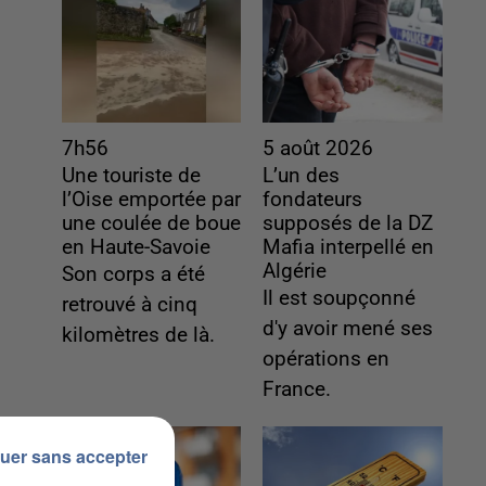
7h56
5 août 2026
Une touriste de
L’un des
l’Oise emportée par
fondateurs
une coulée de boue
supposés de la DZ
en Haute-Savoie
Mafia interpellé en
Algérie
Son corps a été
Il est soupçonné
retrouvé à cinq
d'y avoir mené ses
kilomètres de là.
opérations en
France.
uer sans accepter