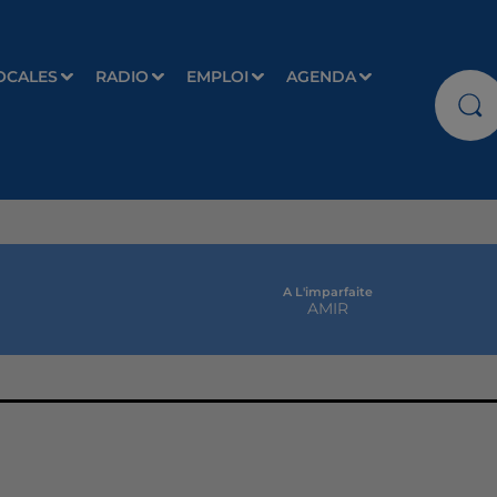
OCALES
RADIO
EMPLOI
AGENDA
A L'imparfaite
AMIR