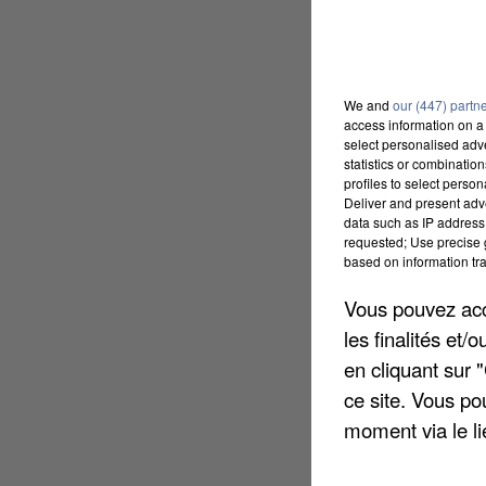
We and
our (447) partn
access information on a 
select personalised ad
statistics or combinatio
profiles to select person
Deliver and present adv
data such as IP address 
requested; Use precise g
based on information tra
Vous pouvez acce
les finalités et
en cliquant sur 
ce site. Vous po
moment via le li