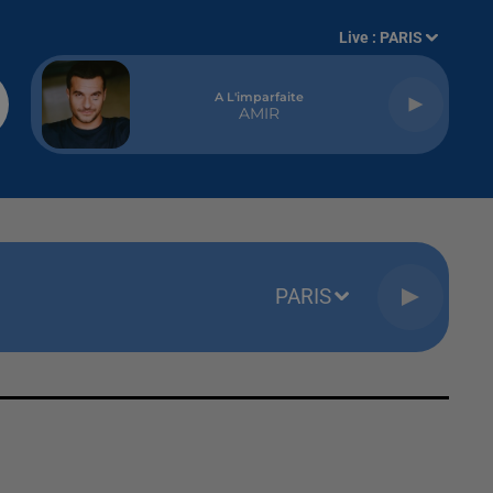
Live :
PARIS
A L'imparfaite
AMIR
PARIS