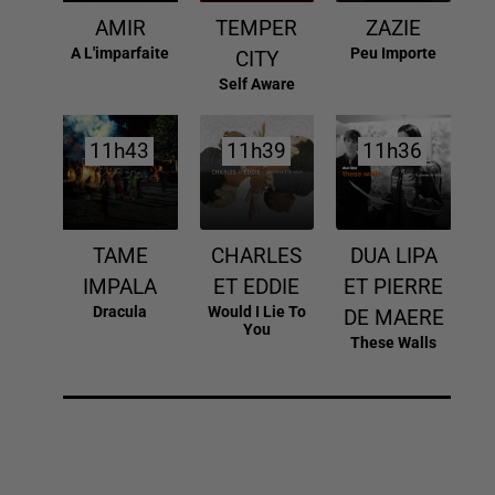
AMIR
TEMPER
ZAZIE
A L'imparfaite
Peu Importe
CITY
Self Aware
11h43
11h43
11h39
11h39
11h36
11h36
TAME
CHARLES
DUA LIPA
IMPALA
ET EDDIE
ET PIERRE
Dracula
Would I Lie To
DE MAERE
You
These Walls