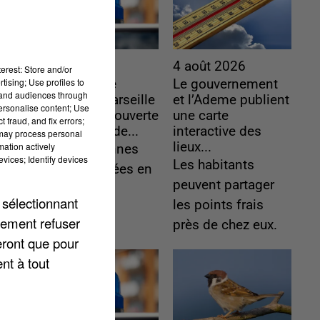
5 août 2026
4 août 2026
erest: Store and/or
tising; Use profiles to
Une enquête
Le gouvernement
tand audiences through
ouverte à Marseille
et l’Ademe publient
personalise content; Use
après la découverte
une carte
 fraud, and fix errors;
d’un enfant de...
interactive des
 may process personal
lieux...
mation actively
Trois personnes
vices; Identify devices
Les habitants
ont été placées en
peuvent partager
garde à vue.
 sélectionnant
les points frais
lement refuser
près de chez eux.
eront que pour
nt à tout