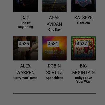
DJO
ASAF
KATSEYE
End Of
Gabriela
AVIDAN
Beginning
One Day
4h35
4h35
4h31
4h31
4h27
4h27
ALEX
ROBIN
BIG
WARREN
SCHULZ
MOUNTAIN
Carry You Home
Speechless
Baby I Love
Your Way