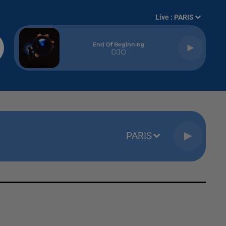
Live :
PARIS
End Of Beginning
DJO
PARIS