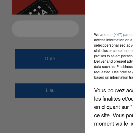
Ajouter à votre calendrier
We and
our (447) partn
access information on a 
select personalised ad
statistics or combinatio
du
12 septembre
profiles to select person
Date
Deliver and present adv
au
12 septembre
data such as IP address 
requested; Use precise g
based on information tra
place Aristide Briand
Vous pouvez acce
Lieu
28130
Maintenon
les finalités et
en cliquant sur 
ce site. Vous po
moment via le li