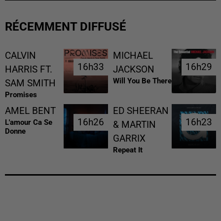
RÉCEMMENT DIFFUSÉ
CALVIN
MICHAEL
16h33
16h33
16h29
16h29
HARRIS FT.
JACKSON
Will You Be There
SAM SMITH
Promises
AMEL BENT
ED SHEERAN
16h26
16h26
16h23
16h23
L'amour Ca Se
& MARTIN
Donne
GARRIX
Repeat It