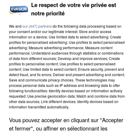
Le respect de votre vie privée est
notre priorité
UN SECOND CADRE DE LA DZ MAFIA
INTERPELLÉ EN ALGÉRIE
We and
our (447) partners
do the following data processing based on
your consent and/or our legitimate interest: Store and/or access
information on a device; Use limited data to select advertising; Create
profiles for personalised advertising; Use profiles to select personalised
advertising; Measure advertising performance; Measure content
performance; Understand audiences through statistics or combinations
of data from different sources; Develop and improve services; Create
profiles to personalise content; Use profiles to select personalised
content; Use limited data to select content; Ensure security, prevent and
detect fraud, and fix errors; Deliver and present advertising and content;
Save and communicate privacy choices. These technologies may
process personal data such as IP address and browsing data to offer
following functionalities: Identify devices based on information actively
requested; Use precise geolocation data; Match and combine data from
other data sources; Link different devices; Identify devices based on
information transmitted automatically.
Vous pouvez accepter en cliquant sur "Accepter
et fermer", ou affiner en sélectionnant les
UNE TOURISTE DE L’OISE EMPORTÉE PAR UNE