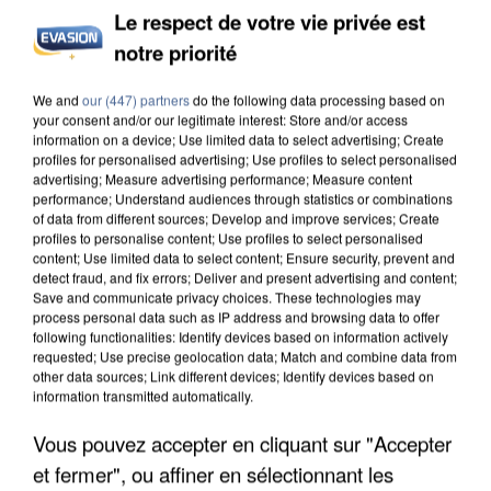
Le respect de votre vie privée est
notre priorité
INCENDIES : L’ÎLE-DE-FRANCE LANCE UN ÉLAN
We and
our (447) partners
do the following data processing based on
DE SOLIDARITÉ AVEC LES...
your consent and/or our legitimate interest: Store and/or access
information on a device; Use limited data to select advertising; Create
profiles for personalised advertising; Use profiles to select personalised
advertising; Measure advertising performance; Measure content
performance; Understand audiences through statistics or combinations
of data from different sources; Develop and improve services; Create
profiles to personalise content; Use profiles to select personalised
content; Use limited data to select content; Ensure security, prevent and
detect fraud, and fix errors; Deliver and present advertising and content;
Save and communicate privacy choices. These technologies may
process personal data such as IP address and browsing data to offer
following functionalities: Identify devices based on information actively
requested; Use precise geolocation data; Match and combine data from
other data sources; Link different devices; Identify devices based on
information transmitted automatically.
Vous pouvez accepter en cliquant sur "Accepter
et fermer", ou affiner en sélectionnant les