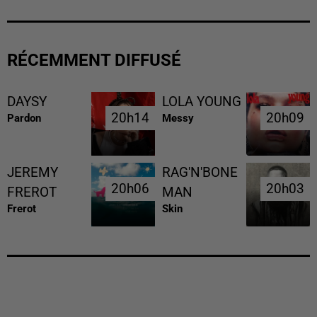
RÉCEMMENT DIFFUSÉ
DAYSY
LOLA YOUNG
20h14
20h14
20h09
20h09
Pardon
Messy
JEREMY
RAG'N'BONE
20h06
20h06
20h03
20h03
FREROT
MAN
Frerot
Skin