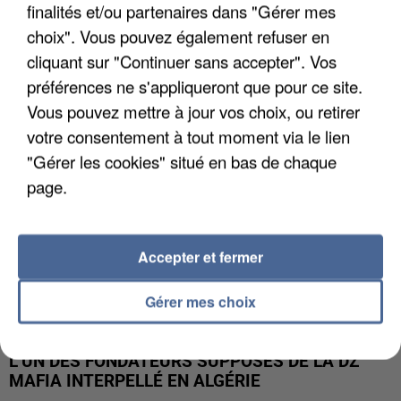
finalités et/ou partenaires dans "Gérer mes
APRÈS TOUTES CES CANICULES, LES REFUGES
choix". Vous pouvez également refuser en
DE FAUNE SAUVAGE SONT...
cliquant sur "Continuer sans accepter". Vos
préférences ne s'appliqueront que pour ce site.
Vous pouvez mettre à jour vos choix, ou retirer
votre consentement à tout moment via le lien
"Gérer les cookies" situé en bas de chaque
page.
Accepter et fermer
Gérer mes choix
L’UN DES FONDATEURS SUPPOSÉS DE LA DZ
MAFIA INTERPELLÉ EN ALGÉRIE