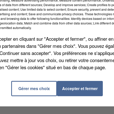
vertising; Measure advertising performance; Measure content performance; Unders
ns of data from different sources; Develop and improve services; Create profiles to 
alised content; Use limited data to select content; Ensure security, prevent and detect
ertising and content; Save and communicate privacy choices. These technologies
and browsing data to offer following functionalities: Identify devices based on infor
eolocation data; Match and combine data from other data sources; Link different de
ée dans le secteur d'Oisemont, dans l'ouest du
nsmitted automatically.
oncernés selon l'opérateur Orange. Plusieurs
pter en cliquant sur "Accepter et fermer", ou affiner en
ambures, Fontaine-le-Sec ou encore Cerisy.
Le
/ou partenaires dans "Gérer mes choix". Vous pouvez éga
été, la région compterait près de deux vols de câbles
"Continuer sans accepter". Vos préférences ne s'appliqu
uvez mettre à jour vos choix, ou retirer votre consenteme
en "Gérer les cookies" situé en bas de chaque page.
Gérer mes choix
Accepter et fermer