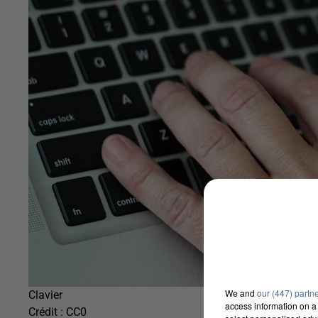
We and
our (447) partn
Clavier
access information on a 
Crédit :
CC0