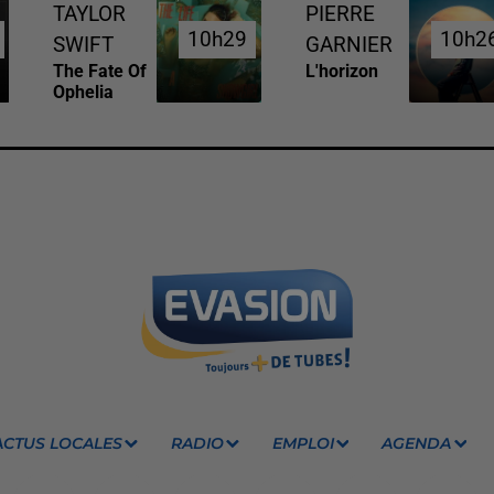
TAYLOR
PIERRE
10h29
10h29
10h2
10h2
SWIFT
GARNIER
The Fate Of
L'horizon
Ophelia
ACTUS LOCALES
RADIO
EMPLOI
AGENDA