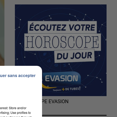
uer sans accepter
L'HOROSCOPE EVASION
erest: Store and/or
tising; Use profiles to