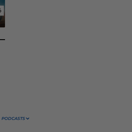
6
6
PODCASTS