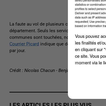
select personalised ad
statistics or combinatio
profiles to select person
Deliver and present adv
data such as IP address 
requested; Use precise g
La faute au vol de plusieurs câbles la nuit pass
based on information tra
département. Seuls les services ADSL seraient c
Vous pouvez acce
communes sont touchées, notamment Tilloloy, R
les finalités et
Courrier Picard
indique que depuis le début de l'
en cliquant sur 
par jour.
ce site. Vous po
moment via le li
Crédit : Nicolas Chacun - Benjamin Swiniarski
LES ARTICLES LES PLUS VUS