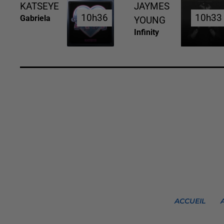
KATSEYE
JAYMES
10h36
10h36
10h33
10h33
Gabriela
YOUNG
Infinity
ACCUEIL