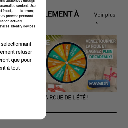
tand audiences through
personalise content; Use
 fraud, and fix errors;
ACTUELLEMENT À
Voir plus
 may process personal
GAGNER
mation actively
vices; Identify devices
 sélectionnant
lement refuser
eront que pour
nt à tout
TOURNEZ LA ROUE DE L'ÉTÉ !