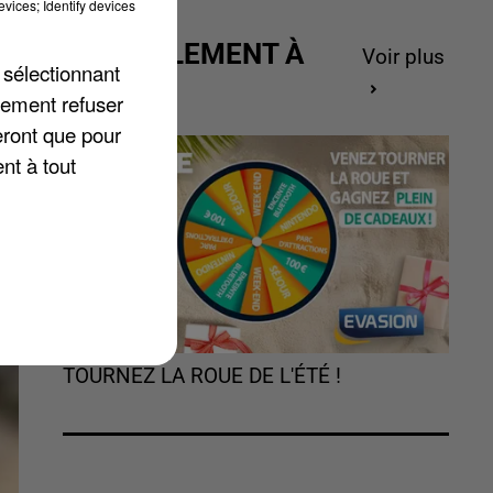
vices; Identify devices
u
ACTUELLEMENT À
Voir plus
 sélectionnant
GAGNER
lement refuser
eront que pour
nt à tout
TOURNEZ LA ROUE DE L'ÉTÉ !