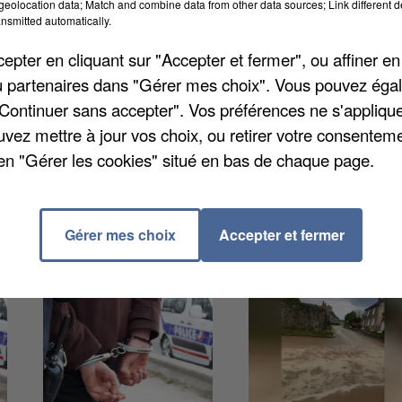
eolocation data; Match and combine data from other data sources; Link different de
logique de Compiègne. Diverses prises de parole ont e
nsmitted automatically.
nouvelle protestation alors que la première ministre,
pter en cliquant sur "Accepter et fermer", ou affiner en
jet de loi ne sera donc pas sujet au vote de
/ou partenaires dans "Gérer mes choix". Vous pouvez éga
"Continuer sans accepter". Vos préférences ne s'appliqu
uvez mettre à jour vos choix, ou retirer votre consenteme
en "Gérer les cookies" situé en bas de chaque page.
Gérer mes choix
Accepter et fermer