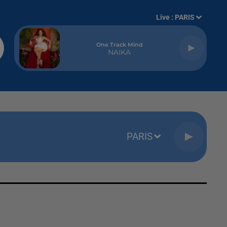
Live :
PARIS
One Track Mind
NAIKA
PARIS