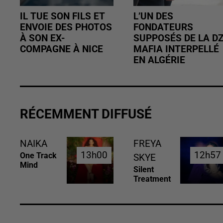
IL TUE SON FILS ET
L’UN DES
ENVOIE DES PHOTOS
FONDATEURS
À SON EX-
SUPPOSÉS DE LA D
COMPAGNE À NICE
MAFIA INTERPELLÉ
EN ALGÉRIE
RÉCEMMENT DIFFUSÉ
NAIKA
FREYA
13h00
13h00
12h57
12h57
One Track
SKYE
Mind
Silent
Treatment