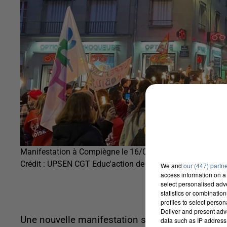
Manifestation à Compiègne le 16/03/2023
Crédit :
UPSEN CGT Educ'action de Picardie
We and
our (447) partn
access information on a 
select personalised ad
statistics or combinatio
profiles to select person
Deliver and present adv
Une nouvelle manifestation s'est tenue dans le c
data such as IP address 