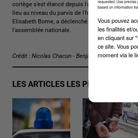
requested; Use precise g
cortège s'est élancé depuis l'université techno
based on information tra
lieu au niveau du parvis de l'hôtel de ville. Une 
Vous pouvez acce
Elisabeth Borne, a déclenché hier le 49.3. Le pro
les finalités et
l'assemblée nationale.
en cliquant sur 
ce site. Vous po
moment via le li
Crédit : Nicolas Chacun - Benjamin Swiniarski
LES ARTICLES LES PLUS VUS