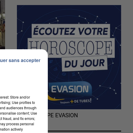
uer sans accepter
erest: Store and/or
tising; Use profiles to
tand audiences through
personalise content; Use
L'HOROSCOPE EVASION
 fraud, and fix errors;
 may process personal
mation actively