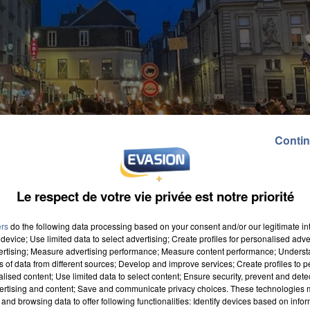
Contin
Le respect de votre vie privée est notre priorité
ers
do the following data processing based on your consent and/or our legitimate int
device; Use limited data to select advertising; Create profiles for personalised adver
vertising; Measure advertising performance; Measure content performance; Unders
ns of data from different sources; Develop and improve services; Create profiles to 
alised content; Use limited data to select content; Ensure security, prevent and detect
ertising and content; Save and communicate privacy choices. These technologies
adre de la réforme des retraites, jeudi 16 mars. Le
and browsing data to offer following functionalities: Identify devices based on infor