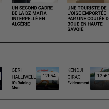
UN SECOND CADRE
UNE TOURISTE DE
DE LA DZ MAFIA
L’OISE EMPORTÉE
Z
INTERPELLÉ EN
PAR UNE COULÉE D
ALGÉRIE
BOUE EN HAUTE-
SAVOIE
GERI
KENDJI
12h54
12h54
12h5
12h5
HALLIWELL
GIRAC
It's Raining
Evidemment
Men