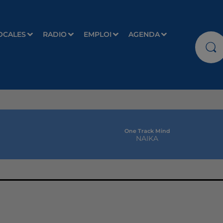
OCALES
RADIO
EMPLOI
AGENDA
One Track Mind
NAIKA