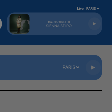
Live :
PARIS
Die On This Hill
SIENNA SPIRO
PARIS