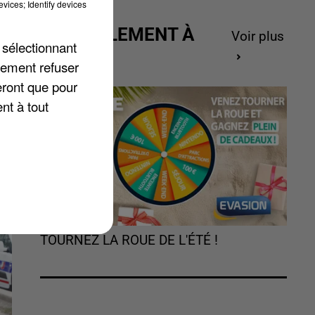
vices; Identify devices
ACTUELLEMENT À
Voir plus
 sélectionnant
GAGNER
lement refuser
eront que pour
e
nt à tout
TOURNEZ LA ROUE DE L'ÉTÉ !