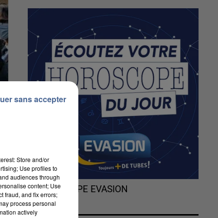
uer sans accepter
erest: Store and/or
tising; Use profiles to
tand audiences through
personalise content; Use
L'HOROSCOPE EVASION
 fraud, and fix errors;
 may process personal
mation actively