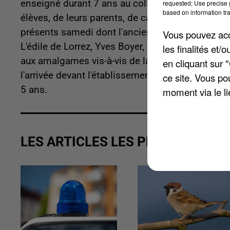
enseigné durant 7 ans au collège Jacques Préve
requested; Use precise g
based on information tra
élèves, de leurs parents, de camarades de sport 
présents samedi dont l'ancienne journaliste Audr
Vous pouvez acce
L'édile de Lorrez, Yves Boyer, a prononcé un disco
les finalités et
aux amalgames vis-à-vis de la communauté mus
en cliquant sur 
l'arrivée devant l'établissement scolaire. Le direc
ce site. Vous po
5 ans.
moment via le li
LES ARTICLES LES PLUS VUS