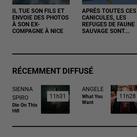
IL TUE SON FILS ET
APRÈS TOUTES CES
ENVOIE DES PHOTOS
CANICULES, LES
À SON EX-
REFUGES DE FAUNE
COMPAGNE À NICE
SAUVAGE SONT...
RÉCEMMENT DIFFUSÉ
SIENNA
ANGELE
11h31
11h31
11h28
11h28
What You
SPIRO
Want
Die On This
Hill