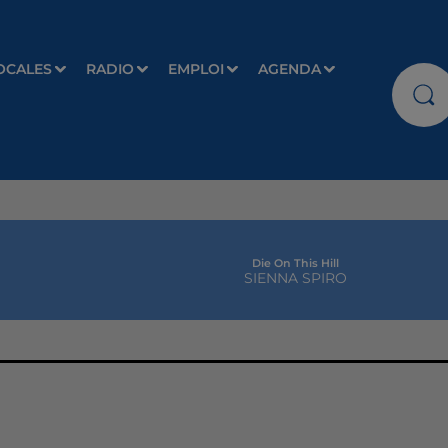
OCALES
RADIO
EMPLOI
AGENDA
Die On This Hill
SIENNA SPIRO