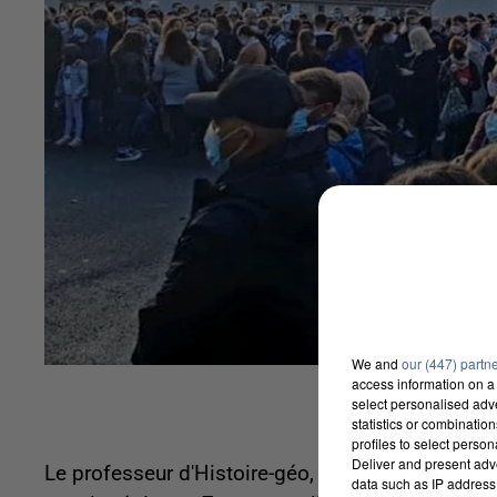
We and
our (447) partn
access information on a 
select personalised ad
statistics or combinatio
profiles to select person
Deliver and present adv
Le professeur d'Histoire-géo, assassiné par un ter
data such as IP address 