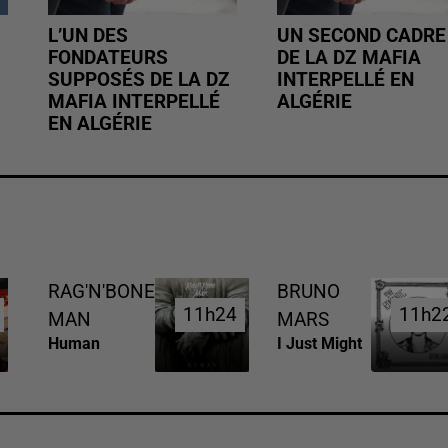
L’UN DES
UN SECOND CADRE
FONDATEURS
DE LA DZ MAFIA
SUPPOSÉS DE LA DZ
INTERPELLÉ EN
MAFIA INTERPELLÉ
ALGÉRIE
EN ALGÉRIE
RAG'N'BONE
BRUNO
11h24
11h24
11h2
11h2
MAN
MARS
Human
I Just Might