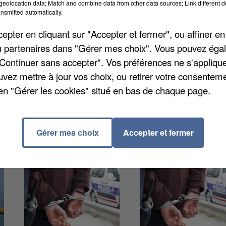
rt de la commune, jusqu'en 2018. En plus d'anciens
eolocation data; Match and combine data from other data sources; Link different de
nsmitted automatically.
de la victime, plusieurs élus étaient également
ey Pulvar, aujourd'hui adjointe au maire de Paris.
pter en cliquant sur "Accepter et fermer", ou affiner en
urs dans lequel il a rappelé qu'il ne fallait pas céder
/ou partenaires dans "Gérer mes choix". Vous pouvez éga
ulmane. De nombreuses fleurs ont été déposées à
"Continuer sans accepter". Vos préférences ne s'appliqu
teur a lu une lettre ouverte au fils de la victime, âgé d
uvez mettre à jour vos choix, ou retirer votre consenteme
en "Gérer les cookies" situé en bas de chaque page.
Gérer mes choix
Accepter et fermer