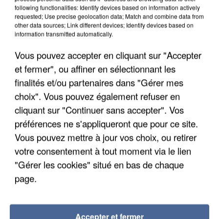
following functionalities: Identify devices based on information actively
requested; Use precise geolocation data; Match and combine data from
other data sources; Link different devices; Identify devices based on
information transmitted automatically.
Vous pouvez accepter en cliquant sur "Accepter
et fermer", ou affiner en sélectionnant les
finalités et/ou partenaires dans "Gérer mes
choix". Vous pouvez également refuser en
cliquant sur "Continuer sans accepter". Vos
préférences ne s'appliqueront que pour ce site.
Vous pouvez mettre à jour vos choix, ou retirer
votre consentement à tout moment via le lien
APRÈS TOUTES CES CANICULES, LES REFUGES
"Gérer les cookies" situé en bas de chaque
DE FAUNE SAUVAGE SONT...
page.
Accepter et fermer