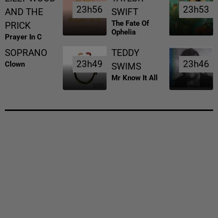
23h56
23h56
23h53
23h53
AND THE
SWIFT
The Fate Of
PRICK
Ophelia
Prayer In C
SOPRANO
TEDDY
23h49
23h49
23h46
23h46
Clown
SWIMS
Mr Know It All