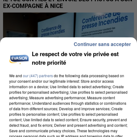
EX-COMPAGNE À NICE
Continuer sans accepter
Le respect de votre vie privée est
notre priorité
We and
our (447) partners
do the following data processing based on
your consent and/or our legitimate interest: Store and/or access
information on a device; Use limited data to select advertising; Create
profiles for personalised advertising; Use profiles to select personalised
advertising; Measure advertising performance; Measure content
performance; Understand audiences through statistics or combinations
of data from different sources; Develop and improve services; Create
profiles to personalise content; Use profiles to select personalised
INCENDIES : L’ÎLE-DE-FRANCE LANCE UN ÉLAN
content; Use limited data to select content; Ensure security, prevent and
DE SOLIDARITÉ AVEC LES...
detect fraud, and fix errors; Deliver and present advertising and content;
Save and communicate privacy choices. These technologies may
process personal data such as IP address and browsing data to offer