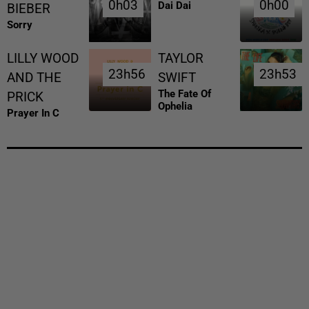
0h03
0h03
0h00
0h00
Dai Dai
BIEBER
Sorry
LILLY WOOD
TAYLOR
23h56
23h56
23h53
23h53
AND THE
SWIFT
The Fate Of
PRICK
Ophelia
Prayer In C