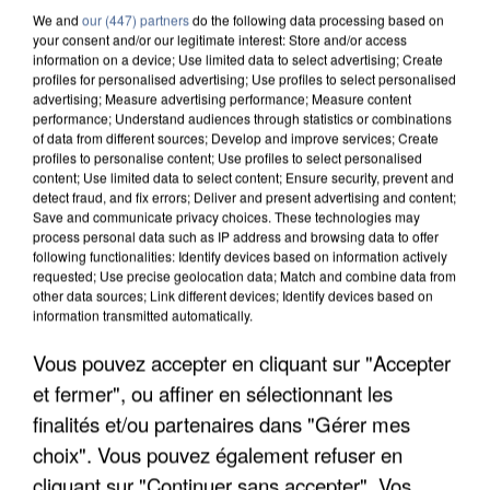
We and
our (447) partners
do the following data processing based on
your consent and/or our legitimate interest: Store and/or access
information on a device; Use limited data to select advertising; Create
profiles for personalised advertising; Use profiles to select personalised
advertising; Measure advertising performance; Measure content
performance; Understand audiences through statistics or combinations
of data from different sources; Develop and improve services; Create
profiles to personalise content; Use profiles to select personalised
content; Use limited data to select content; Ensure security, prevent and
detect fraud, and fix errors; Deliver and present advertising and content;
Save and communicate privacy choices. These technologies may
process personal data such as IP address and browsing data to offer
following functionalities: Identify devices based on information actively
requested; Use precise geolocation data; Match and combine data from
other data sources; Link different devices; Identify devices based on
information transmitted automatically.
APRÈS TOUTES CES CANICULES, LES REFUGES
Vous pouvez accepter en cliquant sur "Accepter
DE FAUNE SAUVAGE SONT...
et fermer", ou affiner en sélectionnant les
finalités et/ou partenaires dans "Gérer mes
choix". Vous pouvez également refuser en
cliquant sur "Continuer sans accepter". Vos