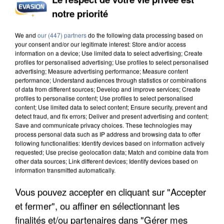
notre priorité
INCENDIES : L’ÎLE-DE-FRANCE LANCE UN ÉLAN
DE SOLIDARITÉ AVEC LES...
We and
our (447) partners
do the following data processing based on
your consent and/or our legitimate interest: Store and/or access
information on a device; Use limited data to select advertising; Create
profiles for personalised advertising; Use profiles to select personalised
advertising; Measure advertising performance; Measure content
performance; Understand audiences through statistics or combinations
of data from different sources; Develop and improve services; Create
profiles to personalise content; Use profiles to select personalised
content; Use limited data to select content; Ensure security, prevent and
detect fraud, and fix errors; Deliver and present advertising and content;
Save and communicate privacy choices. These technologies may
process personal data such as IP address and browsing data to offer
following functionalities: Identify devices based on information actively
requested; Use precise geolocation data; Match and combine data from
other data sources; Link different devices; Identify devices based on
information transmitted automatically.
Vous pouvez accepter en cliquant sur "Accepter
et fermer", ou affiner en sélectionnant les
APRÈS TOUTES CES CANICULES, LES REFUGES
finalités et/ou partenaires dans "Gérer mes
DE FAUNE SAUVAGE SONT...