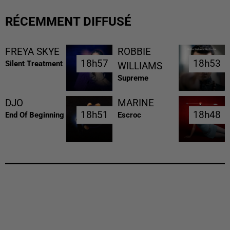
RÉCEMMENT DIFFUSÉ
FREYA SKYE
ROBBIE
18h57
18h57
18h53
18h53
Silent Treatment
WILLIAMS
Supreme
DJO
MARINE
18h51
18h51
18h48
18h48
End Of Beginning
Escroc