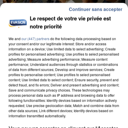
Continuer sans accepter
Le respect de votre vie privée est
notre priorité
We and
our (447) partners
do the following data processing based on
your consent and/or our legitimate interest: Store and/or access
INCENDIES : L’ÎLE-DE-FRANCE LANCE UN ÉLAN
information on a device; Use limited data to select advertising; Create
profiles for personalised advertising; Use profiles to select personalised
DE SOLIDARITÉ AVEC LES...
advertising; Measure advertising performance; Measure content
performance; Understand audiences through statistics or combinations
of data from different sources; Develop and improve services; Create
profiles to personalise content; Use profiles to select personalised
content; Use limited data to select content; Ensure security, prevent and
detect fraud, and fix errors; Deliver and present advertising and content;
Save and communicate privacy choices. These technologies may
process personal data such as IP address and browsing data to offer
following functionalities: Identify devices based on information actively
requested; Use precise geolocation data; Match and combine data from
other data sources; Link different devices; Identify devices based on
information transmitted automatically.