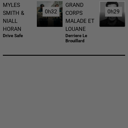
MYLES
GRAND
0h32
0h32
0h29
0h29
SMITH &
CORPS
NIALL
MALADE ET
HORAN
LOUANE
Drive Safe
Derriere Le
Brouillard