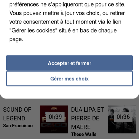
préférences ne s'appliqueront que pour ce site.
Vous pouvez mettre à jour vos choix, ou retirer
votre consentement à tout moment via le lien
"Gérer les cookies" situé en bas de chaque
page.
UNE TOURISTE DE L’OISE EMPORTÉE PAR UNE
COULÉE DE BOUE EN HAUTE-SAVOIE
Accepter et fermer
Gérer mes choix
RÉCEMMENT DIFFUSÉ
SOUND OF
DUA LIPA ET
0h39
0h39
0h36
0h36
LEGEND
PIERRE DE
San Francisco
MAERE
These Walls