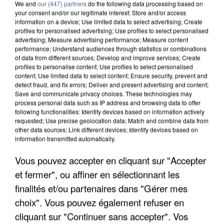
We and
our (447) partners
do the following data processing based on
your consent and/or our legitimate interest: Store and/or access
information on a device; Use limited data to select advertising; Create
profiles for personalised advertising; Use profiles to select personalised
advertising; Measure advertising performance; Measure content
performance; Understand audiences through statistics or combinations
of data from different sources; Develop and improve services; Create
profiles to personalise content; Use profiles to select personalised
content; Use limited data to select content; Ensure security, prevent and
detect fraud, and fix errors; Deliver and present advertising and content;
Save and communicate privacy choices. These technologies may
process personal data such as IP address and browsing data to offer
following functionalities: Identify devices based on information actively
UN SECOND CADRE DE LA DZ MAFIA
requested; Use precise geolocation data; Match and combine data from
INTERPELLÉ EN ALGÉRIE
other data sources; Link different devices; Identify devices based on
information transmitted automatically.
Vous pouvez accepter en cliquant sur "Accepter
et fermer", ou affiner en sélectionnant les
finalités et/ou partenaires dans "Gérer mes
choix". Vous pouvez également refuser en
cliquant sur "Continuer sans accepter". Vos