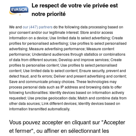
Le respect de votre vie privée est
INCENDIES : L’ÎLE-DE-FRANCE LANCE UN ÉLAN
notre priorité
DE SOLIDARITÉ AVEC LES...
We and
our (447) partners
do the following data processing based on
your consent and/or our legitimate interest: Store and/or access
information on a device; Use limited data to select advertising; Create
profiles for personalised advertising; Use profiles to select personalised
advertising; Measure advertising performance; Measure content
performance; Understand audiences through statistics or combinations
of data from different sources; Develop and improve services; Create
profiles to personalise content; Use profiles to select personalised
content; Use limited data to select content; Ensure security, prevent and
detect fraud, and fix errors; Deliver and present advertising and content;
Save and communicate privacy choices. These technologies may
process personal data such as IP address and browsing data to offer
following functionalities: Identify devices based on information actively
requested; Use precise geolocation data; Match and combine data from
other data sources; Link different devices; Identify devices based on
information transmitted automatically.
Vous pouvez accepter en cliquant sur "Accepter
APRÈS TOUTES CES CANICULES, LES REFUGES
et fermer", ou affiner en sélectionnant les
DE FAUNE SAUVAGE SONT...