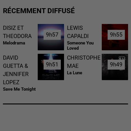
RÉCEMMENT DIFFUSÉ
DISIZ ET
LEWIS
9h57
9h57
9h55
9h55
THEODORA
CAPALDI
Melodrama
Someone You
Loved
DAVID
CHRISTOPHE
9h51
9h51
9h49
9h49
GUETTA &
MAE
La Lune
JENNIFER
LOPEZ
Save Me Tonight