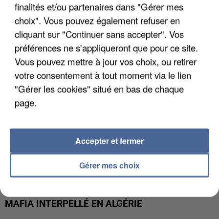
APRÈS TOUTES CES CANICULES, LES REFUGES
finalités et/ou partenaires dans "Gérer mes
DE FAUNE SAUVAGE SONT...
choix". Vous pouvez également refuser en
cliquant sur "Continuer sans accepter". Vos
préférences ne s'appliqueront que pour ce site.
Vous pouvez mettre à jour vos choix, ou retirer
votre consentement à tout moment via le lien
"Gérer les cookies" situé en bas de chaque
page.
Accepter et fermer
Gérer mes choix
L’UN DES FONDATEURS SUPPOSÉS DE LA DZ
MAFIA INTERPELLÉ EN ALGÉRIE