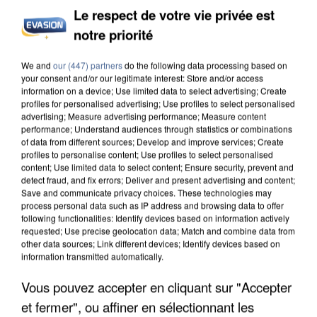
Le respect de votre vie privée est
notre priorité
INCENDIES : L’ÎLE-DE-FRANCE LANCE UN ÉLAN
We and
our (447) partners
do the following data processing based on
DE SOLIDARITÉ AVEC LES...
your consent and/or our legitimate interest: Store and/or access
information on a device; Use limited data to select advertising; Create
profiles for personalised advertising; Use profiles to select personalised
advertising; Measure advertising performance; Measure content
performance; Understand audiences through statistics or combinations
of data from different sources; Develop and improve services; Create
profiles to personalise content; Use profiles to select personalised
content; Use limited data to select content; Ensure security, prevent and
detect fraud, and fix errors; Deliver and present advertising and content;
Save and communicate privacy choices. These technologies may
process personal data such as IP address and browsing data to offer
following functionalities: Identify devices based on information actively
requested; Use precise geolocation data; Match and combine data from
other data sources; Link different devices; Identify devices based on
information transmitted automatically.
Vous pouvez accepter en cliquant sur "Accepter
et fermer", ou affiner en sélectionnant les