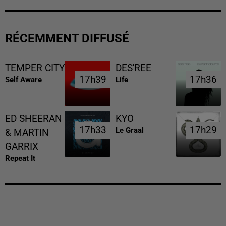
RÉCEMMENT DIFFUSÉ
TEMPER CITY
DES'REE
17h39
17h39
17h36
17h36
Self Aware
Life
ED SHEERAN
KYO
17h33
17h33
17h29
17h29
Le Graal
& MARTIN
GARRIX
Repeat It