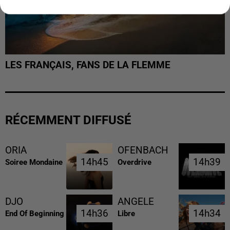
LES FRANÇAIS, FANS DE LA FLEMME
RÉCEMMENT DIFFUSÉ
ORIA
OFENBACH
14h45
14h45
14h39
14h39
Soiree Mondaine
Overdrive
DJO
ANGELE
14h36
14h36
14h34
14h34
End Of Beginning
Libre