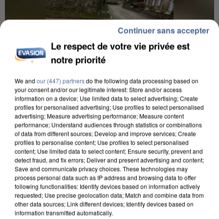
Continuer sans accepter
Le respect de votre vie privée est
notre priorité
We and
our (447) partners
do the following data processing based on
your consent and/or our legitimate interest: Store and/or access
information on a device; Use limited data to select advertising; Create
profiles for personalised advertising; Use profiles to select personalised
advertising; Measure advertising performance; Measure content
UNE TOURISTE DE L’OISE EMPORTÉE PAR UNE
performance; Understand audiences through statistics or combinations
COULÉE DE BOUE EN HAUTE-SAVOIE
of data from different sources; Develop and improve services; Create
profiles to personalise content; Use profiles to select personalised
content; Use limited data to select content; Ensure security, prevent and
detect fraud, and fix errors; Deliver and present advertising and content;
Save and communicate privacy choices. These technologies may
process personal data such as IP address and browsing data to offer
following functionalities: Identify devices based on information actively
requested; Use precise geolocation data; Match and combine data from
other data sources; Link different devices; Identify devices based on
information transmitted automatically.