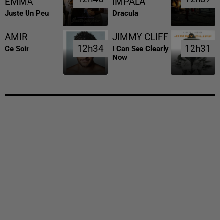
EMMA
IMPALA
Juste Un Peu
Dracula
AMIR
JIMMY CLIFF
12h34
12h34
12h31
12h31
Ce Soir
I Can See Clearly
Now