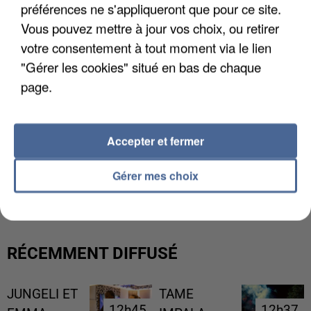
préférences ne s'appliqueront que pour ce site.
Vous pouvez mettre à jour vos choix, ou retirer
votre consentement à tout moment via le lien
"Gérer les cookies" situé en bas de chaque
page.
Accepter et fermer
L’UN DES FONDATEURS SUPPOSÉS DE LA DZ
Gérer mes choix
MAFIA INTERPELLÉ EN ALGÉRIE
RÉCEMMENT DIFFUSÉ
JUNGELI ET
TAME
12h45
12h45
12h37
12h37