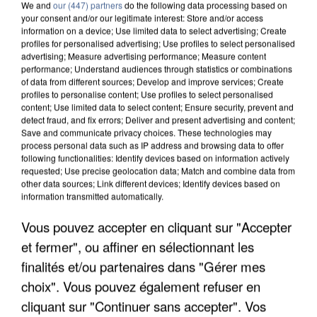
We and
our (447) partners
do the following data processing based on
your consent and/or our legitimate interest: Store and/or access
information on a device; Use limited data to select advertising; Create
profiles for personalised advertising; Use profiles to select personalised
advertising; Measure advertising performance; Measure content
performance; Understand audiences through statistics or combinations
of data from different sources; Develop and improve services; Create
profiles to personalise content; Use profiles to select personalised
content; Use limited data to select content; Ensure security, prevent and
detect fraud, and fix errors; Deliver and present advertising and content;
Save and communicate privacy choices. These technologies may
process personal data such as IP address and browsing data to offer
following functionalities: Identify devices based on information actively
requested; Use precise geolocation data; Match and combine data from
other data sources; Link different devices; Identify devices based on
information transmitted automatically.
APRÈS TOUTES CES CANICULES, LES REFUGES
Vous pouvez accepter en cliquant sur "Accepter
DE FAUNE SAUVAGE SONT...
et fermer", ou affiner en sélectionnant les
finalités et/ou partenaires dans "Gérer mes
choix". Vous pouvez également refuser en
cliquant sur "Continuer sans accepter". Vos