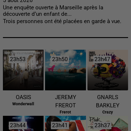
5 août 2026
Une enquête ouverte à Marseille après la
découverte d’un enfant de...
Trois personnes ont été placées en garde à vue.
23h53
23h53
23h50
23h50
23h47
23h47
OASIS
JEREMY
GNARLS
Wonderwall
FREROT
BARKLEY
Frerot
Crazy
23h44
23h44
23h41
23h41
23h37
23h37