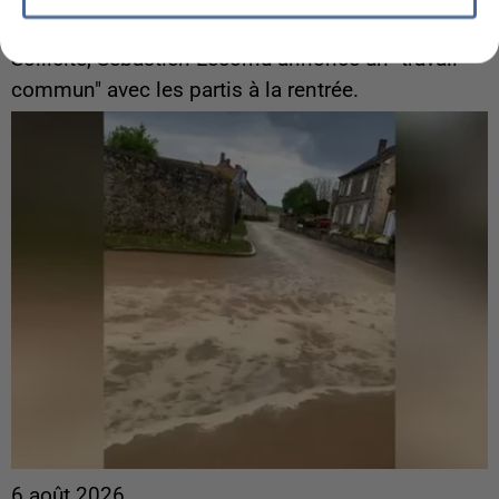
Gabriel Attal et Raphaël Glucksmann visés par des
ingérences...
Sollicité, Sébastien Lecornu annonce un "travail
commun" avec les partis à la rentrée.
6 août 2026