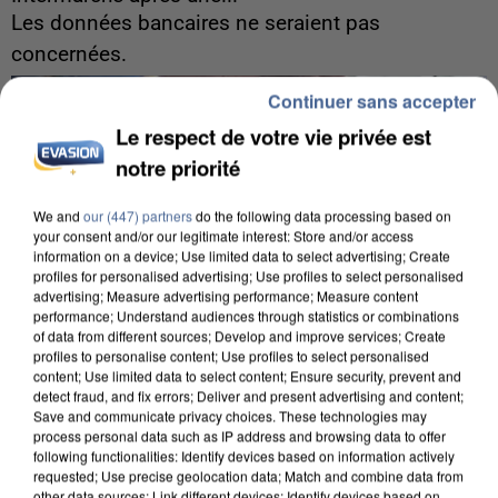
Les données bancaires ne seraient pas
concernées.
Continuer sans accepter
Le respect de votre vie privée est
notre priorité
We and
our (447) partners
do the following data processing based on
your consent and/or our legitimate interest: Store and/or access
information on a device; Use limited data to select advertising; Create
profiles for personalised advertising; Use profiles to select personalised
advertising; Measure advertising performance; Measure content
performance; Understand audiences through statistics or combinations
of data from different sources; Develop and improve services; Create
profiles to personalise content; Use profiles to select personalised
content; Use limited data to select content; Ensure security, prevent and
detect fraud, and fix errors; Deliver and present advertising and content;
Save and communicate privacy choices. These technologies may
process personal data such as IP address and browsing data to offer
following functionalities: Identify devices based on information actively
8h00
requested; Use precise geolocation data; Match and combine data from
Un second cadre de la DZ Mafia interpellé en
other data sources; Link different devices; Identify devices based on