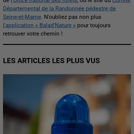
de
l'Office national des forêts
, ou le site du
Comité
Départemental de la Randonnée pédestre de
Seine-et-Marne
. N'oubliez pas non plus
l'application « Balad'Nature »
pour toujours
retrouver votre chemin !
LES ARTICLES LES PLUS VUS