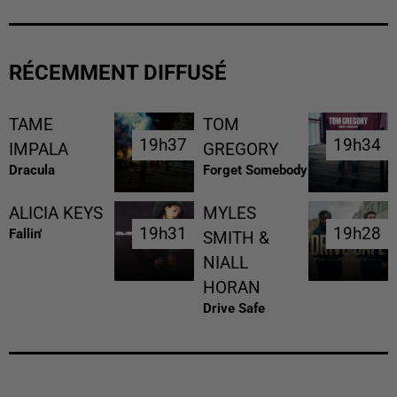
RÉCEMMENT DIFFUSÉ
TAME
TOM
19h37
19h37
19h34
19h34
IMPALA
GREGORY
Dracula
Forget Somebody
ALICIA KEYS
MYLES
19h31
19h31
19h28
19h28
Fallin'
SMITH &
NIALL
HORAN
Drive Safe