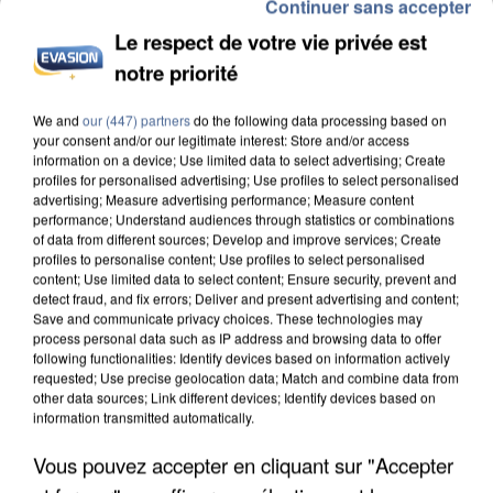
Continuer sans accepter
Le respect de votre vie privée est
notre priorité
L’UN DES FONDATEURS SUPPOSÉS DE LA DZ
MAFIA INTERPELLÉ EN ALGÉRIE
We and
our (447) partners
do the following data processing based on
your consent and/or our legitimate interest: Store and/or access
information on a device; Use limited data to select advertising; Create
profiles for personalised advertising; Use profiles to select personalised
advertising; Measure advertising performance; Measure content
performance; Understand audiences through statistics or combinations
of data from different sources; Develop and improve services; Create
profiles to personalise content; Use profiles to select personalised
content; Use limited data to select content; Ensure security, prevent and
detect fraud, and fix errors; Deliver and present advertising and content;
Save and communicate privacy choices. These technologies may
process personal data such as IP address and browsing data to offer
following functionalities: Identify devices based on information actively
requested; Use precise geolocation data; Match and combine data from
other data sources; Link different devices; Identify devices based on
information transmitted automatically.
Vous pouvez accepter en cliquant sur "Accepter