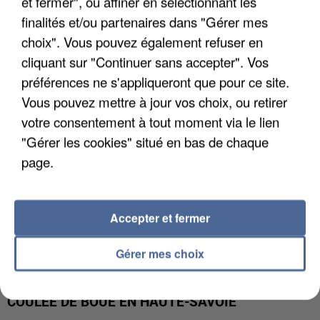
et fermer", ou affiner en sélectionnant les
UN SECOND CADRE DE LA DZ MAFIA
finalités et/ou partenaires dans "Gérer mes
INTERPELLÉ EN ALGÉRIE
choix". Vous pouvez également refuser en
cliquant sur "Continuer sans accepter". Vos
préférences ne s'appliqueront que pour ce site.
Vous pouvez mettre à jour vos choix, ou retirer
votre consentement à tout moment via le lien
"Gérer les cookies" situé en bas de chaque
page.
Accepter et fermer
Gérer mes choix
UNE TOURISTE DE L’OISE EMPORTÉE PAR UNE
COULÉE DE BOUE EN HAUTE-SAVOIE