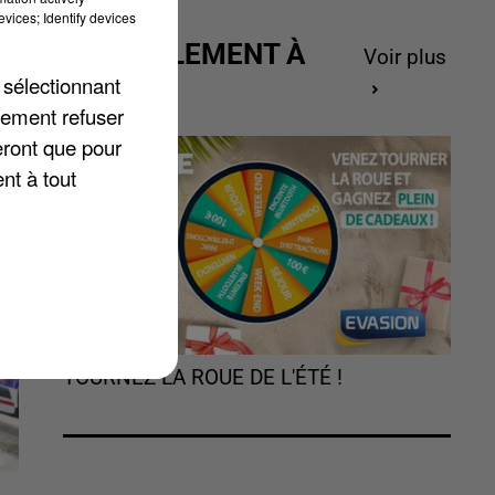
vices; Identify devices
ACTUELLEMENT À
Voir plus
GAGNER
 sélectionnant
lement refuser
ir
eront que pour
nt à tout
TOURNEZ LA ROUE DE L'ÉTÉ !