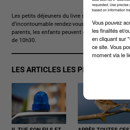
requested; Use precise g
based on information tra
Les petits déjeuners du livre sont de retour en 201
Vous pouvez acce
d’incontournable rendez-vous un samedi matin p
les finalités et
parents, les enfants peuvent écouter de multiples 
en cliquant sur 
de 10h30.
ce site. Vous po
moment via le li
LES ARTICLES LES PLUS VUS