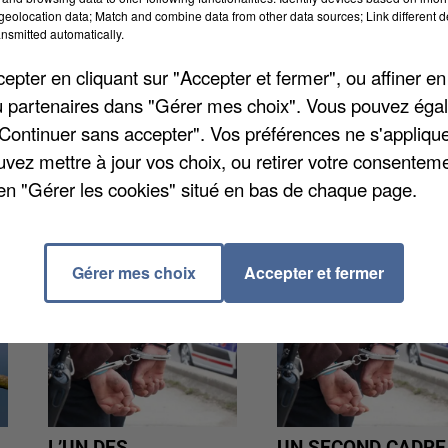
eolocation data; Match and combine data from other data sources; Link different de
nsmitted automatically.
6 à Vernouillet en Eure-et-Loir. Il s'agit
pter en cliquant sur "Accepter et fermer", ou affiner en
ar mois pour le bonheur des plus jeunes. Avec leurs
/ou partenaires dans "Gérer mes choix". Vous pouvez éga
histoires. L'animation est gratuite, à retrouver à part
"Continuer sans accepter". Vos préférences ne s'appliqu
uvez mettre à jour vos choix, ou retirer votre consenteme
en "Gérer les cookies" situé en bas de chaque page.
Gérer mes choix
Accepter et fermer