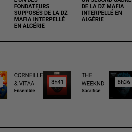
L’UN DES
UN SECOND CADRE
FONDATEURS
DE LA DZ MAFIA
SUPPOSÉS DE LA DZ
INTERPELLÉ EN
MAFIA INTERPELLÉ
ALGÉRIE
EN ALGÉRIE
CORNEILLE
THE
8
8
8h41
8h41
8h36
8h36
& VITAA
WEEKND
Ensemble
Sacrifice