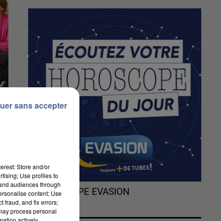
uer sans accepter
erest: Store and/or
tising; Use profiles to
tand audiences through
L'HOROSCOPE EVASION
personalise content; Use
 fraud, and fix errors;
 may process personal
mation actively