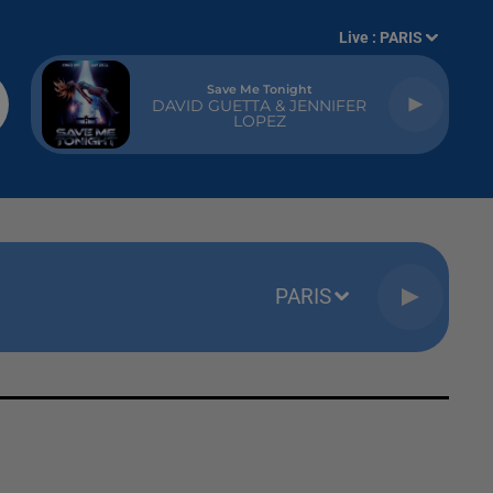
Live :
PARIS
Save Me Tonight
DAVID GUETTA & JENNIFER
LOPEZ
PARIS