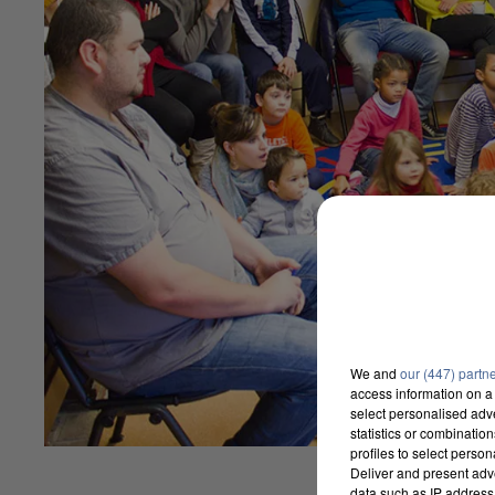
We and
our (447) partn
access information on a 
select personalised ad
statistics or combinatio
profiles to select person
Deliver and present adv
data such as IP address 