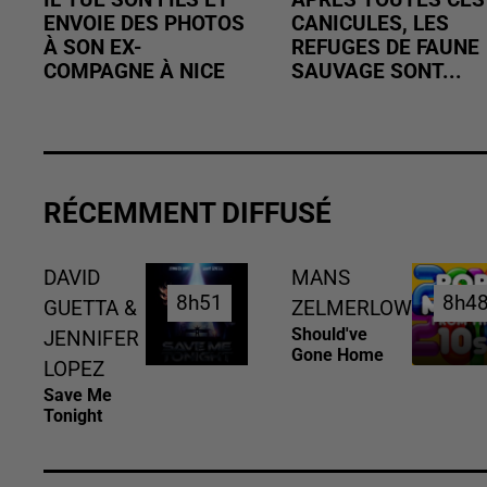
IL TUE SON FILS ET
APRÈS TOUTES CES
ENVOIE DES PHOTOS
CANICULES, LES
À SON EX-
REFUGES DE FAUNE
COMPAGNE À NICE
SAUVAGE SONT...
RÉCEMMENT DIFFUSÉ
DAVID
MANS
8h51
8h51
8h4
8h4
GUETTA &
ZELMERLOW
Should've
JENNIFER
Gone Home
LOPEZ
Save Me
Tonight