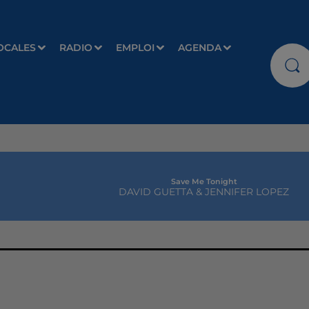
OCALES
RADIO
EMPLOI
AGENDA
Save Me Tonight
DAVID GUETTA & JENNIFER LOPEZ