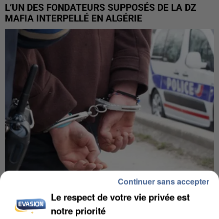
L’UN DES FONDATEURS SUPPOSÉS DE LA DZ
MAFIA INTERPELLÉ EN ALGÉRIE
Continuer sans accepter
Le respect de votre vie privée est
UN SECOND CADRE DE LA DZ MAFIA
INTERPELLÉ EN ALGÉRIE
notre priorité