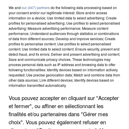
We and
our (447) partners
do the following data processing based on
your consent and/or our legitimate interest: Store and/or access
information on a device; Use limited data to select advertising; Create
profiles for personalised advertising; Use profiles to select personalised
advertising; Measure advertising performance; Measure content
performance; Understand audiences through statistics or combinations
of data from different sources; Develop and improve services; Create
profiles to personalise content; Use profiles to select personalised
content; Use limited data to select content; Ensure security, prevent and
detect fraud, and fix errors; Deliver and present advertising and content;
Save and communicate privacy choices. These technologies may
process personal data such as IP address and browsing data to offer
following functionalities: Identify devices based on information actively
requested; Use precise geolocation data; Match and combine data from
other data sources; Link different devices; Identify devices based on
information transmitted automatically.
Vous pouvez accepter en cliquant sur "Accepter
UNE TOURISTE DE L’OISE EMPORTÉE PAR UNE
COULÉE DE BOUE EN HAUTE-SAVOIE
et fermer", ou affiner en sélectionnant les
finalités et/ou partenaires dans "Gérer mes
choix". Vous pouvez également refuser en