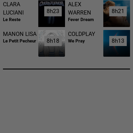
CLARA
ALEX
8h23
8h23
8h21
8h21
LUCIANI
WARREN
Le Reste
Fever Dream
MANON LISA
COLDPLAY
8h18
8h18
8h13
8h13
Le Petit Pecheur
We Pray