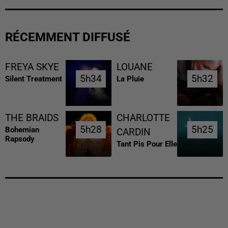
RÉCEMMENT DIFFUSÉ
FREYA SKYE
LOUANE
5h34
5h34
5h32
5h32
Silent Treatment
La Pluie
THE BRAIDS
CHARLOTTE
5h28
5h28
5h25
5h25
Bohemian
CARDIN
Rapsody
Tant Pis Pour Elle