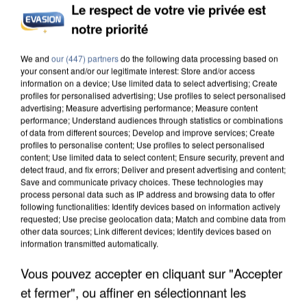
Le respect de votre vie privée est
notre priorité
INCENDIES : L’ÎLE-DE-FRANCE LANCE UN ÉLAN
We and
our (447) partners
do the following data processing based on
DE SOLIDARITÉ AVEC LES...
your consent and/or our legitimate interest: Store and/or access
information on a device; Use limited data to select advertising; Create
profiles for personalised advertising; Use profiles to select personalised
advertising; Measure advertising performance; Measure content
performance; Understand audiences through statistics or combinations
of data from different sources; Develop and improve services; Create
profiles to personalise content; Use profiles to select personalised
content; Use limited data to select content; Ensure security, prevent and
detect fraud, and fix errors; Deliver and present advertising and content;
Save and communicate privacy choices. These technologies may
process personal data such as IP address and browsing data to offer
following functionalities: Identify devices based on information actively
requested; Use precise geolocation data; Match and combine data from
other data sources; Link different devices; Identify devices based on
information transmitted automatically.
Vous pouvez accepter en cliquant sur "Accepter
et fermer", ou affiner en sélectionnant les