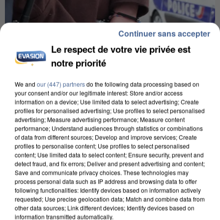
Continuer sans accepter
Le respect de votre vie privée est
notre priorité
We and
our (447) partners
do the following data processing based on
your consent and/or our legitimate interest: Store and/or access
information on a device; Use limited data to select advertising; Create
profiles for personalised advertising; Use profiles to select personalised
L’UN DES FONDATEURS SUPPOSÉS DE LA DZ
advertising; Measure advertising performance; Measure content
performance; Understand audiences through statistics or combinations
MAFIA INTERPELLÉ EN ALGÉRIE
of data from different sources; Develop and improve services; Create
profiles to personalise content; Use profiles to select personalised
content; Use limited data to select content; Ensure security, prevent and
detect fraud, and fix errors; Deliver and present advertising and content;
Save and communicate privacy choices. These technologies may
process personal data such as IP address and browsing data to offer
following functionalities: Identify devices based on information actively
requested; Use precise geolocation data; Match and combine data from
other data sources; Link different devices; Identify devices based on
information transmitted automatically.