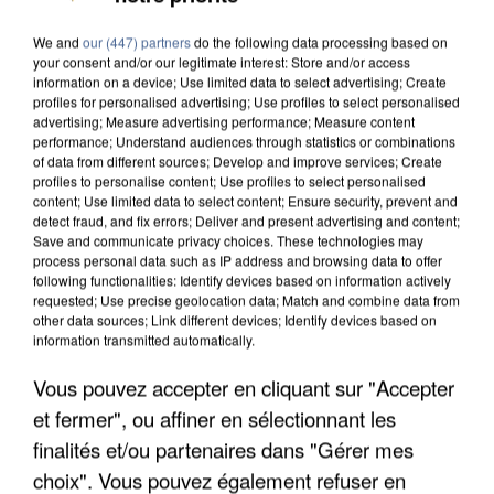
We and
our (447) partners
do the following data processing based on
your consent and/or our legitimate interest: Store and/or access
information on a device; Use limited data to select advertising; Create
profiles for personalised advertising; Use profiles to select personalised
advertising; Measure advertising performance; Measure content
8h00
performance; Understand audiences through statistics or combinations
of data from different sources; Develop and improve services; Create
Un second cadre de la DZ Mafia interpellé en
profiles to personalise content; Use profiles to select personalised
Algérie
content; Use limited data to select content; Ensure security, prevent and
Un cofondateur du réseau avait été interpellé
detect fraud, and fix errors; Deliver and present advertising and content;
Save and communicate privacy choices. These technologies may
quelques jours plus tôt.
process personal data such as IP address and browsing data to offer
following functionalities: Identify devices based on information actively
requested; Use precise geolocation data; Match and combine data from
other data sources; Link different devices; Identify devices based on
information transmitted automatically.
Vous pouvez accepter en cliquant sur "Accepter
et fermer", ou affiner en sélectionnant les
finalités et/ou partenaires dans "Gérer mes
choix". Vous pouvez également refuser en