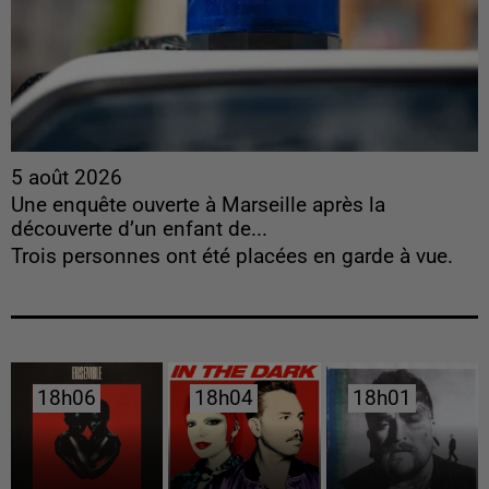
5 août 2026
Une enquête ouverte à Marseille après la
découverte d’un enfant de...
Trois personnes ont été placées en garde à vue.
18h06
18h06
18h04
18h04
18h01
18h01