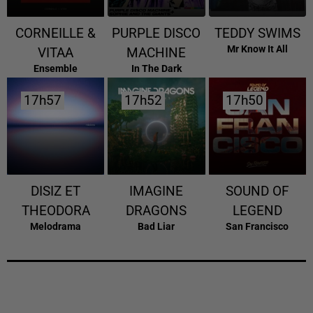
CORNEILLE &
PURPLE DISCO
TEDDY SWIMS
Mr Know It All
VITAA
MACHINE
Ensemble
In The Dark
17h57
17h57
17h52
17h52
17h50
17h50
DISIZ ET
IMAGINE
SOUND OF
THEODORA
DRAGONS
LEGEND
Melodrama
Bad Liar
San Francisco