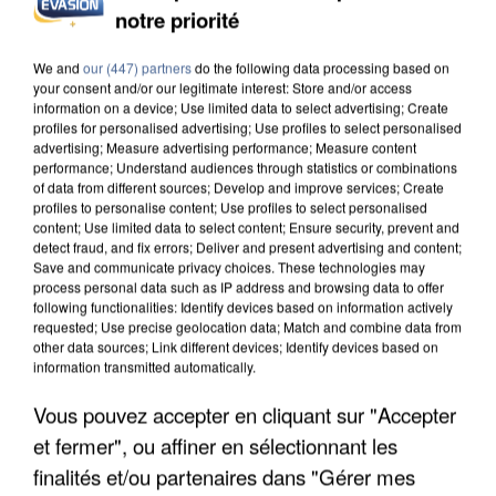
DE FAUNE SAUVAGE SONT...
notre priorité
We and
our (447) partners
do the following data processing based on
your consent and/or our legitimate interest: Store and/or access
information on a device; Use limited data to select advertising; Create
profiles for personalised advertising; Use profiles to select personalised
advertising; Measure advertising performance; Measure content
performance; Understand audiences through statistics or combinations
of data from different sources; Develop and improve services; Create
profiles to personalise content; Use profiles to select personalised
content; Use limited data to select content; Ensure security, prevent and
detect fraud, and fix errors; Deliver and present advertising and content;
Save and communicate privacy choices. These technologies may
process personal data such as IP address and browsing data to offer
following functionalities: Identify devices based on information actively
requested; Use precise geolocation data; Match and combine data from
other data sources; Link different devices; Identify devices based on
information transmitted automatically.
L’UN DES FONDATEURS SUPPOSÉS DE LA DZ
Vous pouvez accepter en cliquant sur "Accepter
MAFIA INTERPELLÉ EN ALGÉRIE
et fermer", ou affiner en sélectionnant les
finalités et/ou partenaires dans "Gérer mes