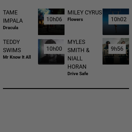
TAME
MILEY CYRUS
10h06
10h06
10h02
10h02
Flowers
IMPALA
Dracula
TEDDY
MYLES
10h00
10h00
9h56
9h56
SWIMS
SMITH &
Mr Know It All
NIALL
HORAN
Drive Safe