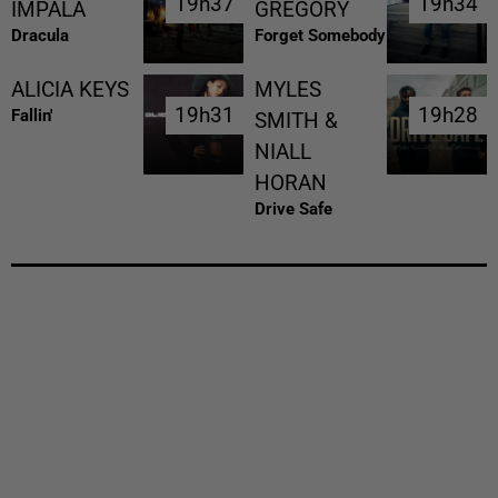
19h37
19h37
19h34
19h34
IMPALA
GREGORY
Dracula
Forget Somebody
ALICIA KEYS
MYLES
19h31
19h31
19h28
19h28
Fallin'
SMITH &
NIALL
HORAN
Drive Safe