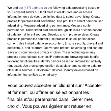
We and
our (447) partners
do the following data processing based on
your consent and/or our legitimate interest: Store and/or access
information on a device; Use limited data to select advertising; Create
profiles for personalised advertising; Use profiles to select personalised
advertising; Measure advertising performance; Measure content
performance; Understand audiences through statistics or combinations
of data from different sources; Develop and improve services; Create
profiles to personalise content; Use profiles to select personalised
content; Use limited data to select content; Ensure security, prevent and
detect fraud, and fix errors; Deliver and present advertising and content;
Save and communicate privacy choices. These technologies may
process personal data such as IP address and browsing data to offer
following functionalities: Identify devices based on information actively
requested; Use precise geolocation data; Match and combine data from
other data sources; Link different devices; Identify devices based on
information transmitted automatically.
UN SECOND CADRE DE LA DZ MAFIA
INTERPELLÉ EN ALGÉRIE
Vous pouvez accepter en cliquant sur "Accepter
et fermer", ou affiner en sélectionnant les
finalités et/ou partenaires dans "Gérer mes
choix". Vous pouvez également refuser en