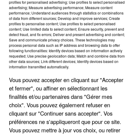
profiles for personalised advertising; Use profiles to select personalised
advertising; Measure advertising performance; Measure content
performance; Understand audiences through statistics or combinations
of data from different sources; Develop and improve services; Create
profiles to personalise content; Use profiles to select personalised
content; Use limited data to select content; Ensure security, prevent and
detect fraud, and fix errors; Deliver and present advertising and content;
Save and communicate privacy choices. These technologies may
process personal data such as IP address and browsing data to offer
following functionalities: Identify devices based on information actively
LES DONNÉES DE 300 000 CLIENTS DÉROBÉES À
requested; Use precise geolocation data; Match and combine data from
INTERMARCHÉ APRÈS UNE...
other data sources; Link different devices; Identify devices based on
information transmitted automatically.
Vous pouvez accepter en cliquant sur "Accepter
et fermer", ou affiner en sélectionnant les
finalités et/ou partenaires dans "Gérer mes
choix". Vous pouvez également refuser en
cliquant sur "Continuer sans accepter". Vos
préférences ne s'appliqueront que pour ce site.
Vous pouvez mettre à jour vos choix, ou retirer