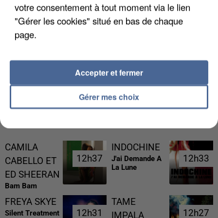
votre consentement à tout moment via le lien
"Gérer les cookies" situé en bas de chaque
page.
GABRIEL ATTAL ET RAPHAËL GLUCKSMANN
VISÉS PAR DES INGÉRENCES...
Accepter et fermer
Gérer mes choix
RÉCEMMENT DIFFUSÉ
CAMILA
INDOCHINE
12h37
12h37
12h33
12h33
J'ai Demande A
CABELLO ET
La Lune
ED SHEERAN
Bam Bam
FREYA SKYE
TAME
12h31
12h31
12h27
12h27
Silent Treatment
IMPALA