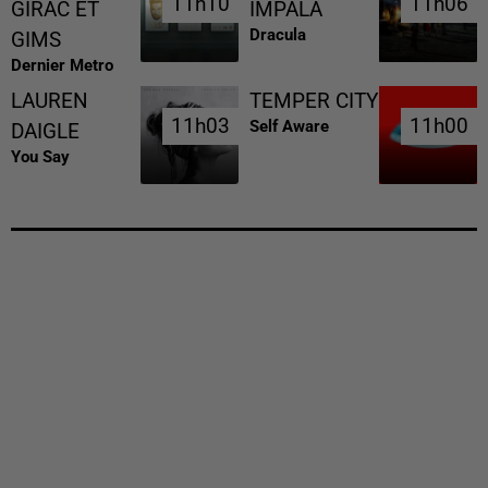
11h10
11h10
11h06
11h06
GIRAC ET
IMPALA
Dracula
GIMS
Dernier Metro
LAUREN
TEMPER CITY
11h03
11h03
11h00
11h00
Self Aware
DAIGLE
You Say