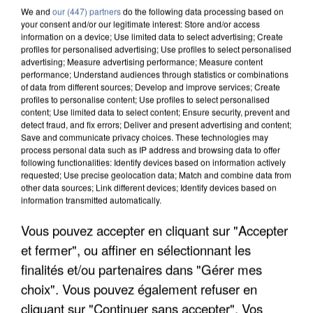
We and
our (447) partners
do the following data processing based on
your consent and/or our legitimate interest: Store and/or access
information on a device; Use limited data to select advertising; Create
profiles for personalised advertising; Use profiles to select personalised
advertising; Measure advertising performance; Measure content
performance; Understand audiences through statistics or combinations
of data from different sources; Develop and improve services; Create
profiles to personalise content; Use profiles to select personalised
content; Use limited data to select content; Ensure security, prevent and
detect fraud, and fix errors; Deliver and present advertising and content;
Save and communicate privacy choices. These technologies may
process personal data such as IP address and browsing data to offer
following functionalities: Identify devices based on information actively
requested; Use precise geolocation data; Match and combine data from
other data sources; Link different devices; Identify devices based on
information transmitted automatically.
UNE TOURISTE DE L’OISE EMPORTÉE PAR UNE
COULÉE DE BOUE EN HAUTE-SAVOIE
Vous pouvez accepter en cliquant sur "Accepter
et fermer", ou affiner en sélectionnant les
finalités et/ou partenaires dans "Gérer mes
choix". Vous pouvez également refuser en
cliquant sur "Continuer sans accepter". Vos