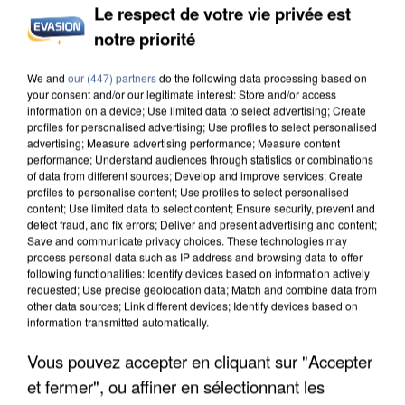
Le respect de votre vie privée est
notre priorité
INCENDIES : L’ÎLE-DE-FRANCE LANCE UN ÉLAN
DE SOLIDARITÉ AVEC LES...
We and
our (447) partners
do the following data processing based on
your consent and/or our legitimate interest: Store and/or access
information on a device; Use limited data to select advertising; Create
profiles for personalised advertising; Use profiles to select personalised
advertising; Measure advertising performance; Measure content
performance; Understand audiences through statistics or combinations
of data from different sources; Develop and improve services; Create
profiles to personalise content; Use profiles to select personalised
content; Use limited data to select content; Ensure security, prevent and
detect fraud, and fix errors; Deliver and present advertising and content;
Save and communicate privacy choices. These technologies may
process personal data such as IP address and browsing data to offer
following functionalities: Identify devices based on information actively
requested; Use precise geolocation data; Match and combine data from
other data sources; Link different devices; Identify devices based on
information transmitted automatically.
Vous pouvez accepter en cliquant sur "Accepter
et fermer", ou affiner en sélectionnant les
APRÈS TOUTES CES CANICULES, LES REFUGES