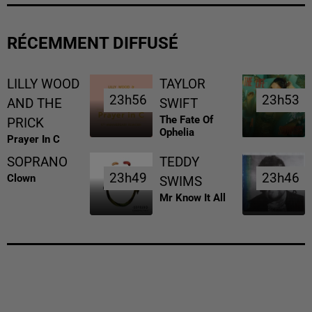
RÉCEMMENT DIFFUSÉ
LILLY WOOD
TAYLOR
23h56
23h56
23h53
23h53
AND THE
SWIFT
The Fate Of
PRICK
Ophelia
Prayer In C
SOPRANO
TEDDY
23h49
23h49
23h46
23h46
Clown
SWIMS
Mr Know It All