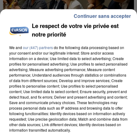
Continuer sans accepter
Le respect de votre vie privée est
notre priorité
We and
our (447) partners
do the following data processing based on
INCENDIES : L’ÎLE-DE-FRANCE LANCE UN ÉLAN
your consent and/or our legitimate interest: Store and/or access
DE SOLIDARITÉ AVEC LES...
information on a device; Use limited data to select advertising; Create
profiles for personalised advertising; Use profiles to select personalised
advertising; Measure advertising performance; Measure content
performance; Understand audiences through statistics or combinations
of data from different sources; Develop and improve services; Create
profiles to personalise content; Use profiles to select personalised
content; Use limited data to select content; Ensure security, prevent and
detect fraud, and fix errors; Deliver and present advertising and content;
Save and communicate privacy choices. These technologies may
process personal data such as IP address and browsing data to offer
following functionalities: Identify devices based on information actively
requested; Use precise geolocation data; Match and combine data from
other data sources; Link different devices; Identify devices based on
information transmitted automatically.