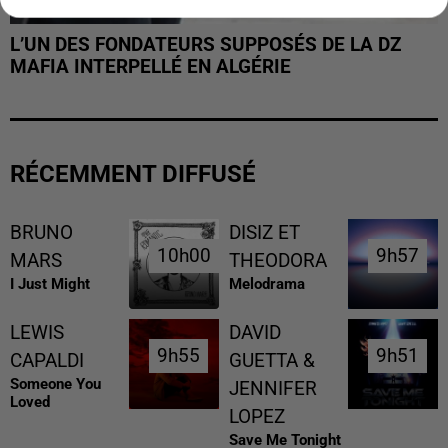
L’UN DES FONDATEURS SUPPOSÉS DE LA DZ
MAFIA INTERPELLÉ EN ALGÉRIE
RÉCEMMENT DIFFUSÉ
BRUNO
DISIZ ET
10h00
10h00
9h57
9h57
MARS
THEODORA
I Just Might
Melodrama
LEWIS
DAVID
9h55
9h55
9h51
9h51
CAPALDI
GUETTA &
Someone You
JENNIFER
Loved
LOPEZ
Save Me Tonight