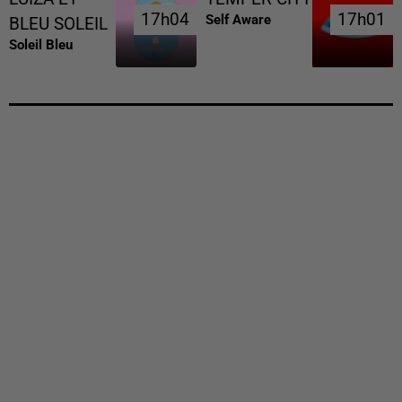
17h04
17h04
17h01
17h01
Self Aware
BLEU SOLEIL
Soleil Bleu