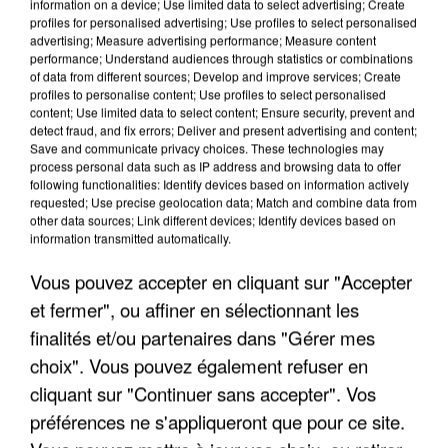
information on a device; Use limited data to select advertising; Create
profiles for personalised advertising; Use profiles to select personalised
advertising; Measure advertising performance; Measure content
performance; Understand audiences through statistics or combinations
of data from different sources; Develop and improve services; Create
profiles to personalise content; Use profiles to select personalised
content; Use limited data to select content; Ensure security, prevent and
detect fraud, and fix errors; Deliver and present advertising and content;
Save and communicate privacy choices. These technologies may
process personal data such as IP address and browsing data to offer
following functionalities: Identify devices based on information actively
requested; Use precise geolocation data; Match and combine data from
other data sources; Link different devices; Identify devices based on
information transmitted automatically.
LES DONNÉES DE 300 000 CLIENTS DÉROBÉES À
INTERMARCHÉ APRÈS UNE...
Vous pouvez accepter en cliquant sur "Accepter
et fermer", ou affiner en sélectionnant les
finalités et/ou partenaires dans "Gérer mes
choix". Vous pouvez également refuser en
cliquant sur "Continuer sans accepter". Vos
préférences ne s'appliqueront que pour ce site.