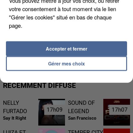
Vous pouvez mettre à jour vos choix, ou retirer
votre consentement à tout moment via le lien
"Gérer les cookies" situé en bas de chaque
page.
Accepter et fermer
LES FRANÇAIS, FANS DE LA FLEMME
Gérer mes choix
RÉCEMMENT DIFFUSÉ
NELLY
SOUND OF
17h09
17h09
17h07
17h07
FURTADO
LEGEND
Say It Right
San Francisco
LUIZA ET
TEMPER CITY