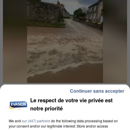
UNE TOURISTE DE L’OISE EMPORTÉE PAR UNE
Continuer sans accepter
COULÉE DE BOUE EN HAUTE-SAVOIE
Le respect de votre vie privée est
notre priorité
We and
our (447) partners
do the following data processing based on
your consent and/or our legitimate interest: Store and/or access