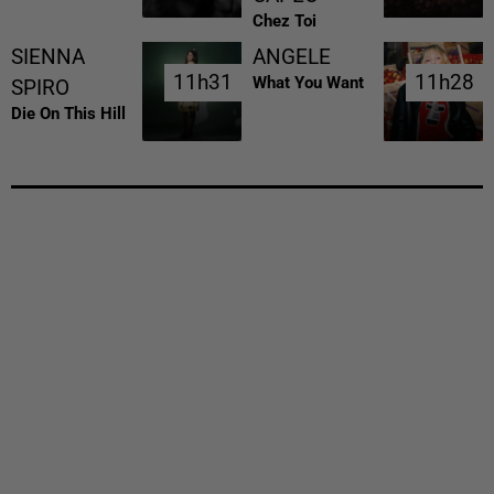
Chez Toi
SIENNA
ANGELE
11h31
11h31
11h28
11h28
What You Want
SPIRO
Die On This Hill