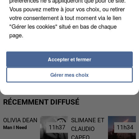
préférences ne s'appliqueront que pour ce site.
Vous pouvez mettre à jour vos choix, ou retirer
votre consentement à tout moment via le lien
"Gérer les cookies" situé en bas de chaque
page.
Accepter et fermer
UN SECOND CADRE DE LA DZ MAFIA
INTERPELLÉ EN ALGÉRIE
Gérer mes choix
RÉCEMMENT DIFFUSÉ
OLIVIA DEAN
SLIMANE ET
11h37
11h37
11h34
11h34
Man I Need
CLAUDIO
CAPEO