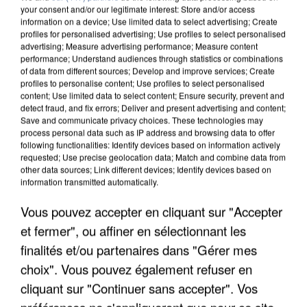
your consent and/or our legitimate interest: Store and/or access
information on a device; Use limited data to select advertising; Create
profiles for personalised advertising; Use profiles to select personalised
advertising; Measure advertising performance; Measure content
performance; Understand audiences through statistics or combinations
of data from different sources; Develop and improve services; Create
profiles to personalise content; Use profiles to select personalised
content; Use limited data to select content; Ensure security, prevent and
detect fraud, and fix errors; Deliver and present advertising and content;
Save and communicate privacy choices. These technologies may
process personal data such as IP address and browsing data to offer
following functionalities: Identify devices based on information actively
requested; Use precise geolocation data; Match and combine data from
other data sources; Link different devices; Identify devices based on
L’UN DES FONDATEURS SUPPOSÉS DE LA DZ
information transmitted automatically.
MAFIA INTERPELLÉ EN ALGÉRIE
Vous pouvez accepter en cliquant sur "Accepter
et fermer", ou affiner en sélectionnant les
finalités et/ou partenaires dans "Gérer mes
choix". Vous pouvez également refuser en
cliquant sur "Continuer sans accepter". Vos