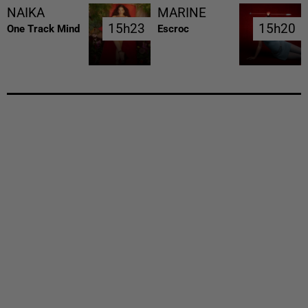
NAIKA
MARINE
15h23
15h23
15h20
15h20
One Track Mind
Escroc