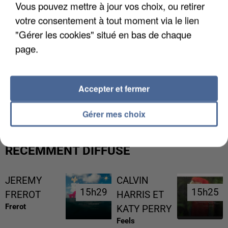
Vous pouvez mettre à jour vos choix, ou retirer
votre consentement à tout moment via le lien
"Gérer les cookies" situé en bas de chaque
page.
UNE TOURISTE DE L’OISE EMPORTÉE PAR UNE
Accepter et fermer
COULÉE DE BOUE EN HAUTE-SAVOIE
Gérer mes choix
RÉCEMMENT DIFFUSÉ
JEREMY
CALVIN
15h29
15h29
15h25
15h25
FREROT
HARRIS ET
Frerot
KATY PERRY
Feels