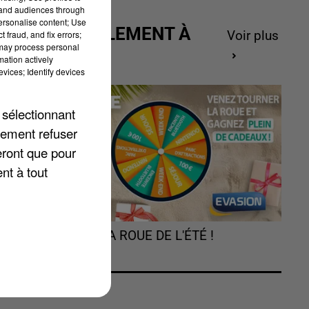
tand audiences through
personalise content; Use
ACTUELLEMENT À
 fraud, and fix errors;
Voir plus
 may process personal
GAGNER
mation actively
vices; Identify devices
 sélectionnant
lement refuser
eront que pour
nt à tout
TOURNEZ LA ROUE DE L'ÉTÉ !