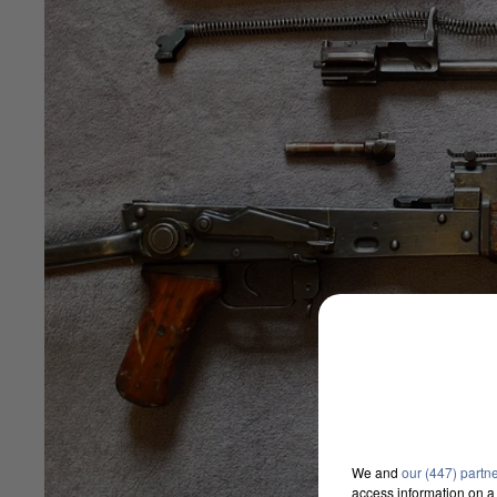
We and
our (447) partn
access information on a 