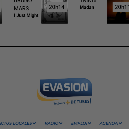
BRUNO
TRINIX
20h14
20h14
20h1
20h1
Madan
MARS
I Just Might
ACTUS LOCALES
RADIO
EMPLOI
AGENDA