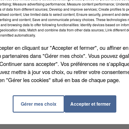
vertising; Measure advertising performance; Measure content performance; Unders
ns of data from different sources; Develop and improve services; Create profiles to 
alised content; Use limited data to select content; Ensure security, prevent and detect
ertising and content; Save and communicate privacy choices. These technologies
and browsing data to offer following functionalities: Identify devices based on infor
eolocation data; Match and combine data from other data sources; Link different de
nsmitted automatically.
pter en cliquant sur "Accepter et fermer", ou affiner en
e dernière en France. Plus de 8.000 en tout,
/ou partenaires dans "Gérer mes choix". Vous pouvez éga
armes de guerre. On compte 30% de ces saisies qui
"Continuer sans accepter". Vos préférences ne s'appliqu
afic de drogue. Cette augmentation ne signifie pas
uvez mettre à jour vos choix, ou retirer votre consenteme
s surtout que les autorités sont plus actives.
en "Gérer les cookies" situé en bas de chaque page.
Gérer mes choix
Accepter et fermer