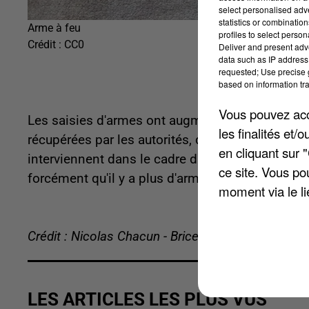
select personalised ad
statistics or combinatio
Arme à feu
profiles to select person
Crédit :
CC0
Deliver and present adv
data such as IP address 
requested; Use precise g
based on information tra
Vous pouvez acce
Les saisies d'armes ont augmenté de 9,5% l'anné
les finalités et
récupérées par les autorités, dont près de 300 
en cliquant sur 
interviennent dans le cadre d'enquêtes sur le tr
ce site. Vous po
forcément qu'il y a plus d'armes dans le pays mai
moment via le li
Crédit : Nicolas Chacun - Brice Charrier
LES ARTICLES LES PLUS VUS