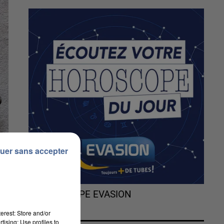
uer sans accepter
L'HOROSCOPE EVASION
erest: Store and/or
tising; Use profiles to