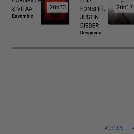
CORNEILLE
LUIS
20h20
20h20
20h17
20h17
& VITAA
FONSI FT.
Ensemble
JUSTIN
BIEBER
Despacito
ACCUEIL