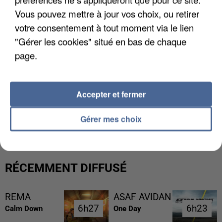
Vous pouvez mettre à jour vos choix, ou retirer
votre consentement à tout moment via le lien
"Gérer les cookies" situé en bas de chaque
page.
Accepter et fermer
L’UN DES FONDATEURS SUPPOSÉS DE LA DZ
MAFIA INTERPELLÉ EN ALGÉRIE
Gérer mes choix
RÉCEMMENT DIFFUSÉ
REMA
ASAF AVIDAN
6h27
6h27
6h23
6h23
Calm Down
One Day