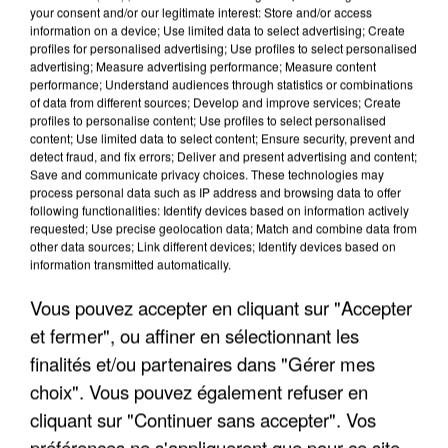
your consent and/or our legitimate interest: Store and/or access
information on a device; Use limited data to select advertising; Create
profiles for personalised advertising; Use profiles to select personalised
advertising; Measure advertising performance; Measure content
performance; Understand audiences through statistics or combinations
of data from different sources; Develop and improve services; Create
profiles to personalise content; Use profiles to select personalised
content; Use limited data to select content; Ensure security, prevent and
detect fraud, and fix errors; Deliver and present advertising and content;
Save and communicate privacy choices. These technologies may
process personal data such as IP address and browsing data to offer
following functionalities: Identify devices based on information actively
requested; Use precise geolocation data; Match and combine data from
other data sources; Link different devices; Identify devices based on
information transmitted automatically.
APRÈS TOUTES CES CANICULES, LES REFUGES
DE FAUNE SAUVAGE SONT...
Vous pouvez accepter en cliquant sur "Accepter
et fermer", ou affiner en sélectionnant les
finalités et/ou partenaires dans "Gérer mes
choix". Vous pouvez également refuser en
cliquant sur "Continuer sans accepter". Vos
préférences ne s'appliqueront que pour ce site.