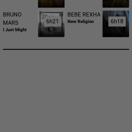
BRUNO
BEBE REXHA
6h21
6h21
6h18
6h18
New Religion
MARS
I Just Might