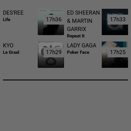
DES'REE
ED SHEERAN
17h36
17h36
17h33
17h33
Life
& MARTIN
GARRIX
Repeat It
KYO
LADY GAGA
17h29
17h29
17h25
17h25
Le Graal
Poker Face