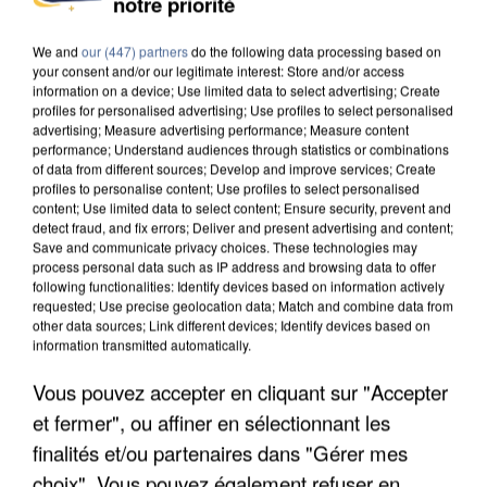
notre priorité
DE SOLIDARITÉ AVEC LES...
We and
our (447) partners
do the following data processing based on
your consent and/or our legitimate interest: Store and/or access
information on a device; Use limited data to select advertising; Create
profiles for personalised advertising; Use profiles to select personalised
advertising; Measure advertising performance; Measure content
performance; Understand audiences through statistics or combinations
of data from different sources; Develop and improve services; Create
profiles to personalise content; Use profiles to select personalised
content; Use limited data to select content; Ensure security, prevent and
detect fraud, and fix errors; Deliver and present advertising and content;
Save and communicate privacy choices. These technologies may
process personal data such as IP address and browsing data to offer
following functionalities: Identify devices based on information actively
requested; Use precise geolocation data; Match and combine data from
other data sources; Link different devices; Identify devices based on
information transmitted automatically.
Vous pouvez accepter en cliquant sur "Accepter
APRÈS TOUTES CES CANICULES, LES REFUGES
et fermer", ou affiner en sélectionnant les
DE FAUNE SAUVAGE SONT...
finalités et/ou partenaires dans "Gérer mes
choix". Vous pouvez également refuser en