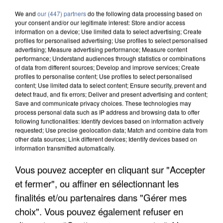
We and
our (447) partners
do the following data processing based on
your consent and/or our legitimate interest: Store and/or access
information on a device; Use limited data to select advertising; Create
profiles for personalised advertising; Use profiles to select personalised
advertising; Measure advertising performance; Measure content
performance; Understand audiences through statistics or combinations
of data from different sources; Develop and improve services; Create
profiles to personalise content; Use profiles to select personalised
content; Use limited data to select content; Ensure security, prevent and
detect fraud, and fix errors; Deliver and present advertising and content;
Save and communicate privacy choices. These technologies may
process personal data such as IP address and browsing data to offer
following functionalities: Identify devices based on information actively
requested; Use precise geolocation data; Match and combine data from
other data sources; Link different devices; Identify devices based on
information transmitted automatically.
L’UN DES FONDATEURS SUPPOSÉS DE LA DZ
Vous pouvez accepter en cliquant sur "Accepter
MAFIA INTERPELLÉ EN ALGÉRIE
et fermer", ou affiner en sélectionnant les
finalités et/ou partenaires dans "Gérer mes
choix". Vous pouvez également refuser en