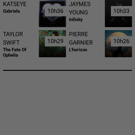
KATSEYE
JAYMES
10h36
10h36
10h33
10h33
Gabriela
YOUNG
Infinity
TAYLOR
PIERRE
10h29
10h29
10h26
10h26
SWIFT
GARNIER
The Fate Of
L'horizon
Ophelia