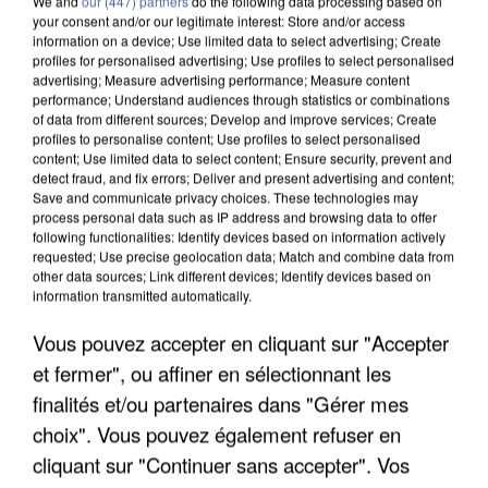
We and
our (447) partners
do the following data processing based on
your consent and/or our legitimate interest: Store and/or access
information on a device; Use limited data to select advertising; Create
profiles for personalised advertising; Use profiles to select personalised
advertising; Measure advertising performance; Measure content
performance; Understand audiences through statistics or combinations
of data from different sources; Develop and improve services; Create
profiles to personalise content; Use profiles to select personalised
content; Use limited data to select content; Ensure security, prevent and
detect fraud, and fix errors; Deliver and present advertising and content;
Save and communicate privacy choices. These technologies may
process personal data such as IP address and browsing data to offer
following functionalities: Identify devices based on information actively
requested; Use precise geolocation data; Match and combine data from
other data sources; Link different devices; Identify devices based on
information transmitted automatically.
UNE TOURISTE DE L’OISE EMPORTÉE PAR UNE
COULÉE DE BOUE EN HAUTE-SAVOIE
Vous pouvez accepter en cliquant sur "Accepter
et fermer", ou affiner en sélectionnant les
finalités et/ou partenaires dans "Gérer mes
choix". Vous pouvez également refuser en
cliquant sur "Continuer sans accepter". Vos