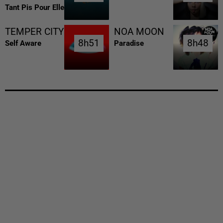
Tant Pis Pour Elle
TEMPER CITY
NOA MOON
8h51
8h51
8h48
8h48
Self Aware
Paradise