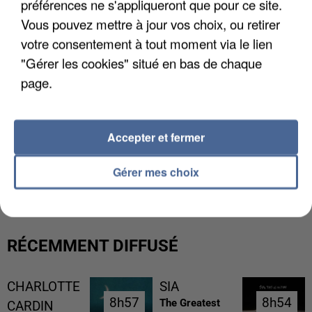
préférences ne s'appliqueront que pour ce site.
Vous pouvez mettre à jour vos choix, ou retirer
votre consentement à tout moment via le lien
"Gérer les cookies" situé en bas de chaque
page.
Accepter et fermer
LES DONNÉES DE 300 000 CLIENTS DÉROBÉES À
Gérer mes choix
INTERMARCHÉ APRÈS UNE...
RÉCEMMENT DIFFUSÉ
CHARLOTTE
SIA
8h57
8h57
8h54
8h54
The Greatest
CARDIN