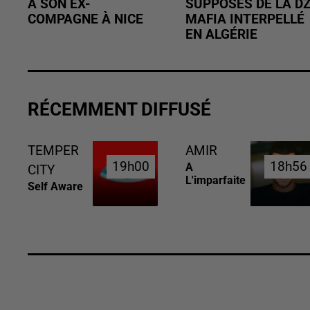
À SON EX-
SUPPOSÉS DE LA D
COMPAGNE À NICE
MAFIA INTERPELLÉ
EN ALGÉRIE
RÉCEMMENT DIFFUSÉ
TEMPER
AMIR
19h00
19h00
18h56
18h56
A
CITY
L'imparfaite
Self Aware