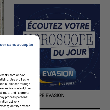
uer sans accepter
erest: Store and/or
tising; Use profiles to
tand audiences through
personalise content; Use
 fraud, and fix errors;
L'HOROSCOPE EVASION
 may process personal
mation actively
vices; Identify devices