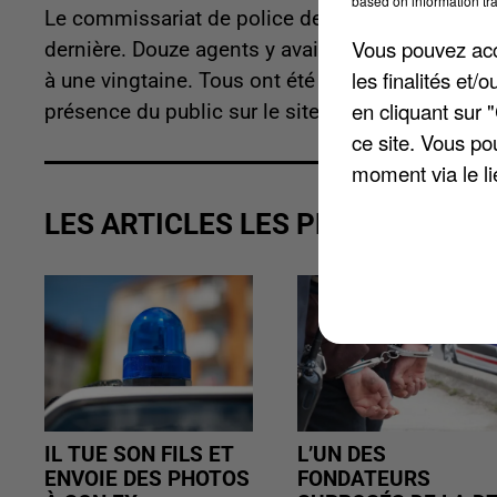
based on information tra
Le commissariat de police de Fontainebleau a d
Vous pouvez acce
dernière. Douze agents y avaient été testés posit
les finalités et
à une vingtaine. Tous ont été contraints de s'isol
en cliquant sur 
présence du public sur le site est réduite aux se
ce site. Vous po
moment via le li
LES ARTICLES LES PLUS VUS
IL TUE SON FILS ET
L’UN DES
ENVOIE DES PHOTOS
FONDATEURS