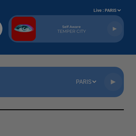
Live :
PARIS
Self Aware
TEMPER CITY
PARIS