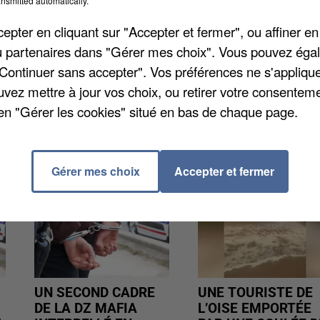
nsmitted automatically.
û être entièrement désinfecté en fin de semaine
pter en cliquant sur "Accepter et fermer", ou affiner en
ifs à la Covid-19 et le nombre de cas contact s'élevai
/ou partenaires dans "Gérer mes choix". Vous pouvez éga
er et ont été ou vont être testés. Autre mesure : la
"Continuer sans accepter". Vos préférences ne s'appliqu
uls cas d'urgence.
uvez mettre à jour vos choix, ou retirer votre consenteme
en "Gérer les cookies" situé en bas de chaque page.
Gérer mes choix
Accepter et fermer
UN SECOND CADRE
UNE TOURISTE DE
DE LA DZ MAFIA
L’OISE EMPORTÉE