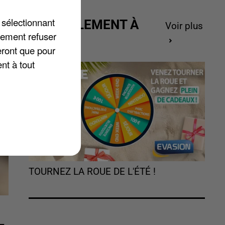
 sélectionnant
t
ACTUELLEMENT À
Voir plus
lement refuser
GAGNER
eront que pour
nt à tout
TOURNEZ LA ROUE DE L'ÉTÉ !