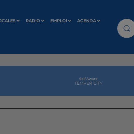
OCALES
RADIO
EMPLOI
AGENDA
Self Aware
TEMPER CITY