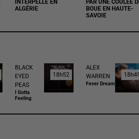
Z
INTERPELLÉ EN
PAR UNE COULÉE D
ALGÉRIE
BOUE EN HAUTE-
SAVOIE
BLACK
ALEX
18h52
18h52
18h4
18h4
EYED
WARREN
Fever Dream
PEAS
I Gotta
Feeling