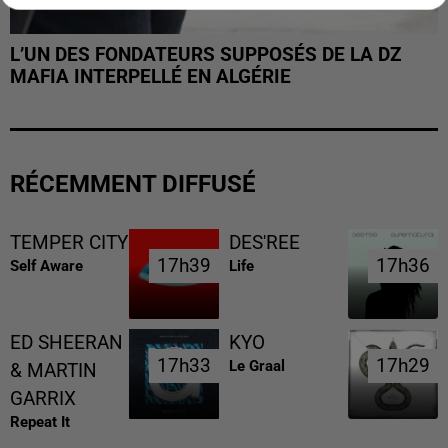
L’UN DES FONDATEURS SUPPOSÉS DE LA DZ
MAFIA INTERPELLÉ EN ALGÉRIE
RÉCEMMENT DIFFUSÉ
TEMPER CITY
DES'REE
17h39
17h39
17h36
17h36
Self Aware
Life
ED SHEERAN
KYO
17h33
17h33
17h29
17h29
Le Graal
& MARTIN
GARRIX
Repeat It