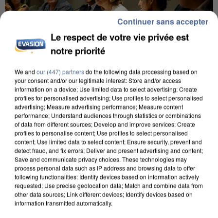
Continuer sans accepter
Le respect de votre vie privée est
notre priorité
We and
our (447) partners
do the following data processing based on
your consent and/or our legitimate interest: Store and/or access
INCENDIES : L’ÎLE-DE-FRANCE LANCE UN ÉLAN
information on a device; Use limited data to select advertising; Create
profiles for personalised advertising; Use profiles to select personalised
DE SOLIDARITÉ AVEC LES...
advertising; Measure advertising performance; Measure content
performance; Understand audiences through statistics or combinations
of data from different sources; Develop and improve services; Create
profiles to personalise content; Use profiles to select personalised
content; Use limited data to select content; Ensure security, prevent and
detect fraud, and fix errors; Deliver and present advertising and content;
Save and communicate privacy choices. These technologies may
process personal data such as IP address and browsing data to offer
following functionalities: Identify devices based on information actively
requested; Use precise geolocation data; Match and combine data from
other data sources; Link different devices; Identify devices based on
information transmitted automatically.