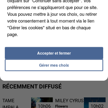
cliquant sur "Continuer sans accepter". Vos
préférences ne s'appliqueront que pour ce site.
Vous pouvez mettre à jour vos choix, ou retirer
votre consentement à tout moment via le lien
"Gérer les cookies" situé en bas de chaque
page.
Accepter et fermer
UN SECOND CADRE DE LA DZ MAFIA
INTERPELLÉ EN ALGÉRIE
Gérer mes choix
RÉCEMMENT DIFFUSÉ
TAME
MILEY CYRUS
10h06
10h06
10h02
10h02
Flowers
IMPALA