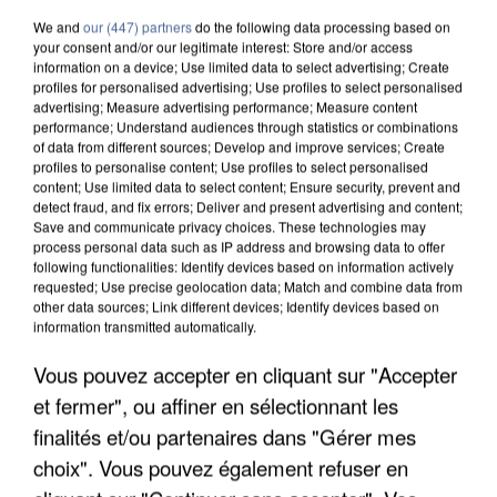
We and
our (447) partners
do the following data processing based on
your consent and/or our legitimate interest: Store and/or access
information on a device; Use limited data to select advertising; Create
profiles for personalised advertising; Use profiles to select personalised
advertising; Measure advertising performance; Measure content
performance; Understand audiences through statistics or combinations
of data from different sources; Develop and improve services; Create
profiles to personalise content; Use profiles to select personalised
content; Use limited data to select content; Ensure security, prevent and
detect fraud, and fix errors; Deliver and present advertising and content;
Save and communicate privacy choices. These technologies may
process personal data such as IP address and browsing data to offer
following functionalities: Identify devices based on information actively
requested; Use precise geolocation data; Match and combine data from
other data sources; Link different devices; Identify devices based on
L’UN DES FONDATEURS SUPPOSÉS DE LA DZ
information transmitted automatically.
MAFIA INTERPELLÉ EN ALGÉRIE
Vous pouvez accepter en cliquant sur "Accepter
et fermer", ou affiner en sélectionnant les
finalités et/ou partenaires dans "Gérer mes
choix". Vous pouvez également refuser en