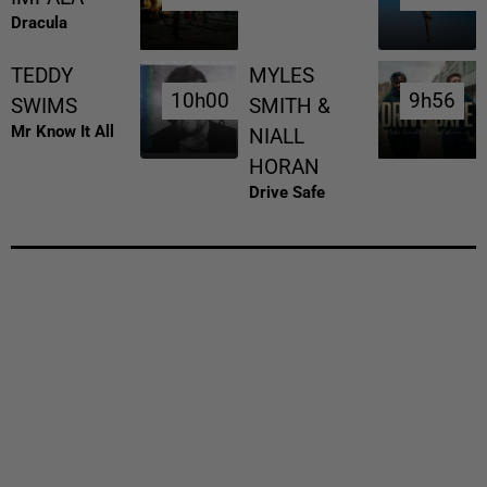
Dracula
TEDDY
MYLES
10h00
10h00
9h56
9h56
SWIMS
SMITH &
Mr Know It All
NIALL
HORAN
Drive Safe