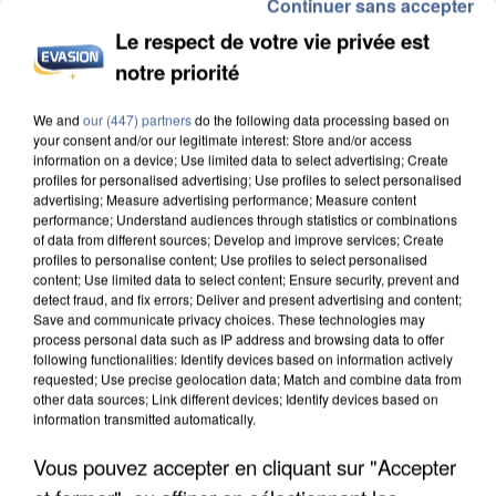
Continuer sans accepter
Le respect de votre vie privée est
notre priorité
INCENDIES : L’ÎLE-DE-FRANCE LANCE UN ÉLAN
DE SOLIDARITÉ AVEC LES...
We and
our (447) partners
do the following data processing based on
your consent and/or our legitimate interest: Store and/or access
information on a device; Use limited data to select advertising; Create
profiles for personalised advertising; Use profiles to select personalised
advertising; Measure advertising performance; Measure content
performance; Understand audiences through statistics or combinations
of data from different sources; Develop and improve services; Create
profiles to personalise content; Use profiles to select personalised
content; Use limited data to select content; Ensure security, prevent and
detect fraud, and fix errors; Deliver and present advertising and content;
Save and communicate privacy choices. These technologies may
process personal data such as IP address and browsing data to offer
following functionalities: Identify devices based on information actively
requested; Use precise geolocation data; Match and combine data from
other data sources; Link different devices; Identify devices based on
information transmitted automatically.
Vous pouvez accepter en cliquant sur "Accepter