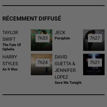
RÉCEMMENT DIFFUSÉ
TAYLOR
JECK
7h33
7h33
7h27
7h27
Parapluie
SWIFT
The Fate Of
Ophelia
HARRY
DAVID
7h24
7h24
7h21
7h21
STYLES
GUETTA &
As It Was
JENNIFER
LOPEZ
Save Me Tonight