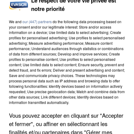
Le respect de votre vie privée est
notre priorité
L’UN DES FONDATEURS SUPPOSÉS DE LA DZ
MAFIA INTERPELLÉ EN ALGÉRIE
We and
our (447) partners
do the following data processing based on
your consent and/or our legitimate interest: Store and/or access
information on a device; Use limited data to select advertising; Create
profiles for personalised advertising; Use profiles to select personalised
advertising; Measure advertising performance; Measure content
performance; Understand audiences through statistics or combinations
of data from different sources; Develop and improve services; Create
profiles to personalise content; Use profiles to select personalised
content; Use limited data to select content; Ensure security, prevent and
detect fraud, and fix errors; Deliver and present advertising and content;
Save and communicate privacy choices. These technologies may
process personal data such as IP address and browsing data to offer
following functionalities: Identify devices based on information actively
requested; Use precise geolocation data; Match and combine data from
other data sources; Link different devices; Identify devices based on
information transmitted automatically.
Vous pouvez accepter en cliquant sur "Accepter
et fermer", ou affiner en sélectionnant les
UN SECOND CADRE DE LA DZ MAFIA
finalités et/ou partenaires dans "Gérer mes