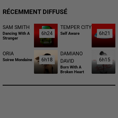
RÉCEMMENT DIFFUSÉ
SAM SMITH
TEMPER CITY
6h24
6h24
6h21
6h21
Dancing With A
Self Aware
Stranger
ORIA
DAMIANO
6h18
6h18
6h15
6h15
Soiree Mondaine
DAVID
Born With A
Broken Heart