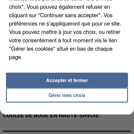
INTERPELLÉ EN ALGÉRIE
choix". Vous pouvez également refuser en
cliquant sur "Continuer sans accepter". Vos
préférences ne s'appliqueront que pour ce site.
Vous pouvez mettre à jour vos choix, ou retirer
votre consentement à tout moment via le lien
"Gérer les cookies" situé en bas de chaque
page.
Accepter et fermer
Gérer mes choix
UNE TOURISTE DE L’OISE EMPORTÉE PAR UNE
COULÉE DE BOUE EN HAUTE-SAVOIE