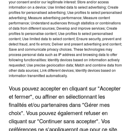
your consent and/or our legitimate interest: Store and/or access
information on a device; Use limited data to select advertising; Create
profiles for personalised advertising; Use profiles to select personalised
advertising; Measure advertising performance; Measure content
performance; Understand audiences through statistics or combinations
of data from different sources; Develop and improve services; Create
profiles to personalise content; Use profiles to select personalised
content; Use limited data to select content; Ensure security, prevent and
detect fraud, and fix errors; Deliver and present advertising and content;
Save and communicate privacy choices. These technologies may
process personal data such as IP address and browsing data to offer
following functionalities: Identify devices based on information actively
requested; Use precise geolocation data; Match and combine data from
other data sources; Link different devices; Identify devices based on
information transmitted automatically.
APRÈS TOUTES CES CANICULES, LES REFUGES
DE FAUNE SAUVAGE SONT...
Vous pouvez accepter en cliquant sur "Accepter
et fermer", ou affiner en sélectionnant les
finalités et/ou partenaires dans "Gérer mes
choix". Vous pouvez également refuser en
cliquant sur "Continuer sans accepter". Vos
préférences ne s'appliqueront que pour ce site.