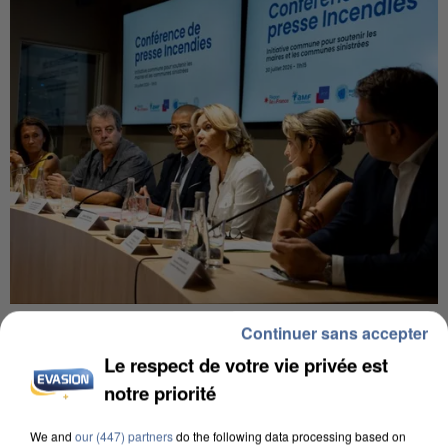
INCENDIES : L’ÎLE-DE-FRANCE LANCE UN ÉLAN
Continuer sans accepter
DE SOLIDARITÉ AVEC LES...
Le respect de votre vie privée est
notre priorité
We and
our (447) partners
do the following data processing based on