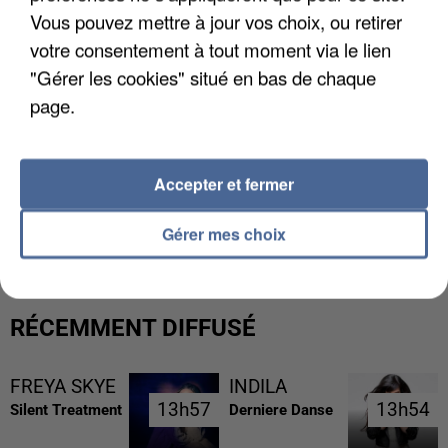
Vous pouvez mettre à jour vos choix, ou retirer
votre consentement à tout moment via le lien
"Gérer les cookies" situé en bas de chaque
page.
Accepter et fermer
L’UN DES FONDATEURS SUPPOSÉS DE LA DZ
MAFIA INTERPELLÉ EN ALGÉRIE
Gérer mes choix
RÉCEMMENT DIFFUSÉ
FREYA SKYE
INDILA
13h57
13h57
13h54
13h54
Silent Treatment
Derniere Danse