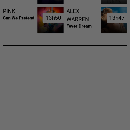
PINK
ALEX
13h50
13h50
13h47
13h47
Can We Pretend
WARREN
Fever Dream