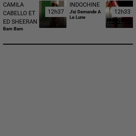
CAMILA
INDOCHINE
12h37
12h37
12h33
12h33
J'ai Demande A
CABELLO ET
La Lune
ED SHEERAN
Bam Bam