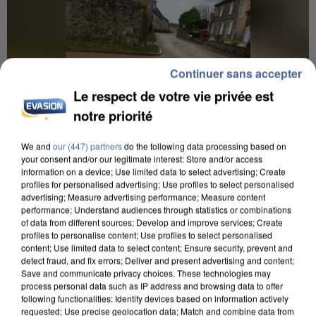
Continuer sans accepter
Le respect de votre vie privée est
notre priorité
We and
our (447) partners
do the following data processing based on
your consent and/or our legitimate interest: Store and/or access
information on a device; Use limited data to select advertising; Create
profiles for personalised advertising; Use profiles to select personalised
advertising; Measure advertising performance; Measure content
UNE TOURISTE DE L’OISE EMPORTÉE PAR UNE
performance; Understand audiences through statistics or combinations
COULÉE DE BOUE EN HAUTE-SAVOIE
of data from different sources; Develop and improve services; Create
profiles to personalise content; Use profiles to select personalised
content; Use limited data to select content; Ensure security, prevent and
detect fraud, and fix errors; Deliver and present advertising and content;
Save and communicate privacy choices. These technologies may
process personal data such as IP address and browsing data to offer
following functionalities: Identify devices based on information actively
requested; Use precise geolocation data; Match and combine data from