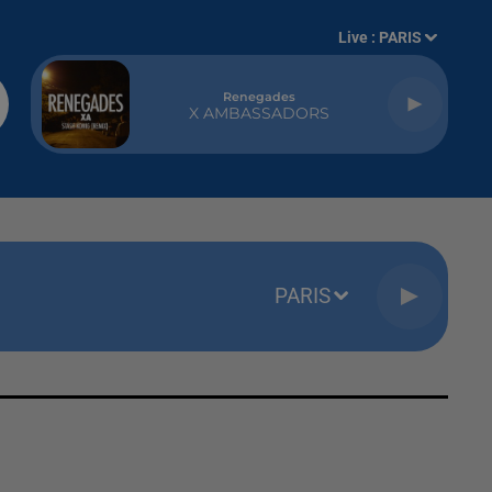
Live :
PARIS
Renegades
X AMBASSADORS
PARIS