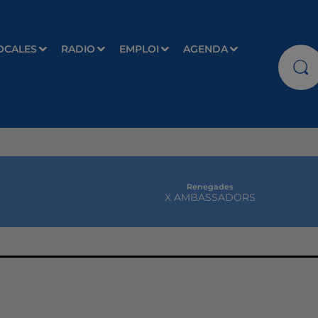
OCALES
RADIO
EMPLOI
AGENDA
Renegades
X AMBASSADORS