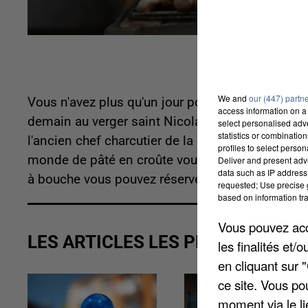
We and
our (447) partn
Vous n'avez plus qu'un jour pour vous inscrire a
access information on a 
demain au verger saint Nicolas dès 18h30. La tr
select personalised ad
statistics or combinatio
l'ancien chef charcutier de la maison, Eric Mit
profiles to select person
monde de pâté en croûte vous proposera un menu
Deliver and present adv
data such as IP address 
à bouche vous pouvez réserver une table sur le site
requested; Use precise g
based on information tra
Vous pouvez acce
LES ARTICLES LES PLUS VUS
les finalités et
en cliquant sur 
ce site. Vous po
moment via le li