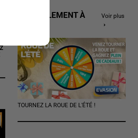
ACTUELLEMENT À
Voir plus
GAGNER
Z
É
TOURNEZ LA ROUE DE L'ÉTÉ !