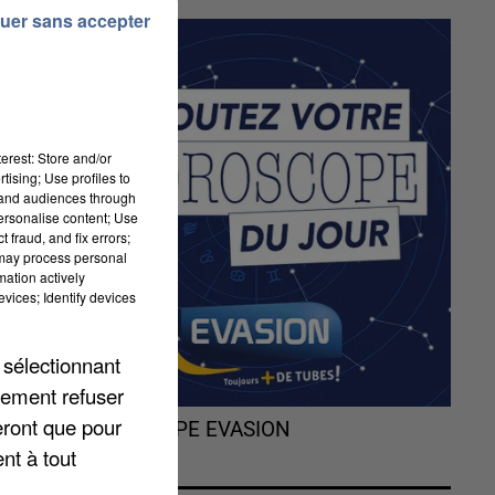
uer sans accepter
erest: Store and/or
tising; Use profiles to
tand audiences through
personalise content; Use
 fraud, and fix errors;
au
 may process personal
mation actively
fr
.
vices; Identify devices
 sélectionnant
lement refuser
eront que pour
L'HOROSCOPE EVASION
nt à tout