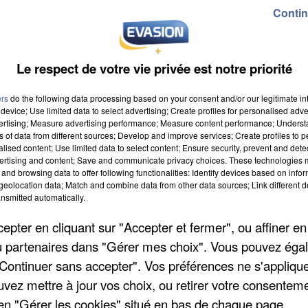
Contin
Le respect de votre vie privée est notre priorité
ers
do the following data processing based on your consent and/or our legitimate int
u repas champêtre d'Igny. L'événement se tiendra
device; Use limited data to select advertising; Create profiles for personalised adver
oisième édition promet d'être gourmande. C'est
vertising; Measure advertising performance; Measure content performance; Unders
ns of data from different sources; Develop and improve services; Create profiles to 
ivier qui sera aux commandes. L'ancien champion du
alised content; Use limited data to select content; Ensure security, prevent and detect
 axé sur le thème du poulet. Si cela vous donne l'e
ertising and content; Save and communicate privacy choices. These technologies
and browsing data to offer following functionalities: Identify devices based on infor
 de la ville d'Igny. Infos et tarifs sur
www.ville-igny.
eolocation data; Match and combine data from other data sources; Link different de
nsmitted automatically.
pter en cliquant sur "Accepter et fermer", ou affiner en
/ou partenaires dans "Gérer mes choix". Vous pouvez éga
"Continuer sans accepter". Vos préférences ne s'appliqu
uvez mettre à jour vos choix, ou retirer votre consenteme
en "Gérer les cookies" situé en bas de chaque page.