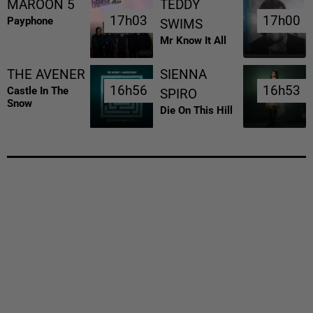
MAROON 5
TEDDY
17h03
17h03
17h00
17h00
Payphone
SWIMS
Mr Know It All
THE AVENER
SIENNA
16h56
16h56
16h53
16h53
Castle In The
SPIRO
Snow
Die On This Hill