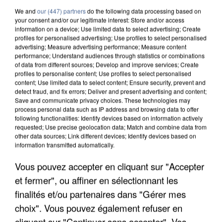
We and
our (447) partners
do the following data processing based on
your consent and/or our legitimate interest: Store and/or access
information on a device; Use limited data to select advertising; Create
profiles for personalised advertising; Use profiles to select personalised
advertising; Measure advertising performance; Measure content
performance; Understand audiences through statistics or combinations
of data from different sources; Develop and improve services; Create
profiles to personalise content; Use profiles to select personalised
content; Use limited data to select content; Ensure security, prevent and
detect fraud, and fix errors; Deliver and present advertising and content;
Save and communicate privacy choices. These technologies may
process personal data such as IP address and browsing data to offer
following functionalities: Identify devices based on information actively
requested; Use precise geolocation data; Match and combine data from
other data sources; Link different devices; Identify devices based on
information transmitted automatically.
UN SECOND CADRE DE LA DZ MAFIA
Vous pouvez accepter en cliquant sur "Accepter
INTERPELLÉ EN ALGÉRIE
et fermer", ou affiner en sélectionnant les
finalités et/ou partenaires dans "Gérer mes
choix". Vous pouvez également refuser en
cliquant sur "Continuer sans accepter". Vos