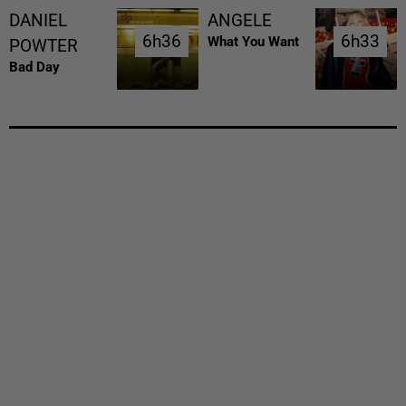
DANIEL
ANGELE
6h36
6h36
6h33
6h33
What You Want
POWTER
Bad Day