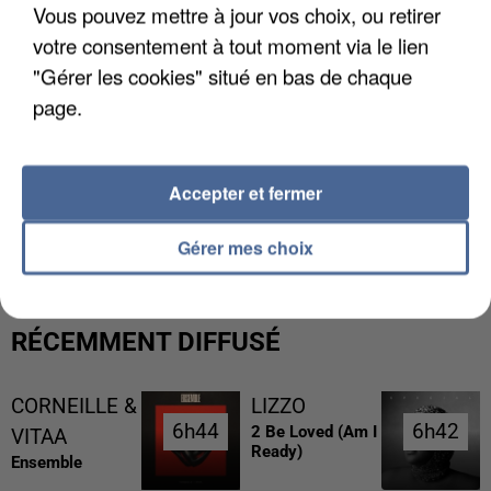
Vous pouvez mettre à jour vos choix, ou retirer
votre consentement à tout moment via le lien
"Gérer les cookies" situé en bas de chaque
page.
Accepter et fermer
L’UN DES FONDATEURS SUPPOSÉS DE LA DZ
MAFIA INTERPELLÉ EN ALGÉRIE
Gérer mes choix
RÉCEMMENT DIFFUSÉ
CORNEILLE &
LIZZO
6h44
6h44
6h42
6h42
2 Be Loved (am I
VITAA
Ready)
Ensemble