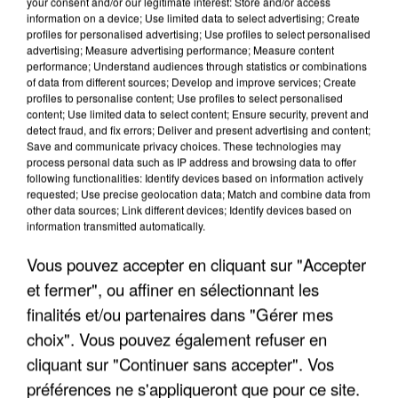
your consent and/or our legitimate interest: Store and/or access
information on a device; Use limited data to select advertising; Create
profiles for personalised advertising; Use profiles to select personalised
advertising; Measure advertising performance; Measure content
performance; Understand audiences through statistics or combinations
of data from different sources; Develop and improve services; Create
profiles to personalise content; Use profiles to select personalised
content; Use limited data to select content; Ensure security, prevent and
detect fraud, and fix errors; Deliver and present advertising and content;
Save and communicate privacy choices. These technologies may
process personal data such as IP address and browsing data to offer
following functionalities: Identify devices based on information actively
requested; Use precise geolocation data; Match and combine data from
other data sources; Link different devices; Identify devices based on
APRÈS TOUTES CES CANICULES, LES REFUGES
information transmitted automatically.
DE FAUNE SAUVAGE SONT...
Vous pouvez accepter en cliquant sur "Accepter
et fermer", ou affiner en sélectionnant les
finalités et/ou partenaires dans "Gérer mes
choix". Vous pouvez également refuser en
cliquant sur "Continuer sans accepter". Vos
préférences ne s'appliqueront que pour ce site.