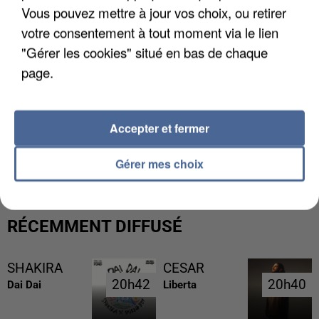
Vous pouvez mettre à jour vos choix, ou retirer
votre consentement à tout moment via le lien
"Gérer les cookies" situé en bas de chaque
page.
Accepter et fermer
L’UN DES FONDATEURS SUPPOSÉS DE LA DZ
MAFIA INTERPELLÉ EN ALGÉRIE
Gérer mes choix
RÉCEMMENT DIFFUSÉ
SHAKIRA
CESAR
20h42
20h42
20h40
20h40
Dai Dai
Liberta