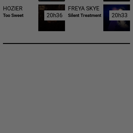
HOZIER
FREYA SKYE
20h36
20h36
20h33
20h33
Too Sweet
Silent Treatment