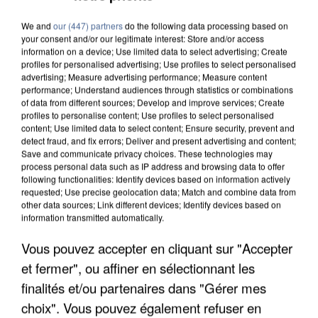
We and
our (447) partners
do the following data processing based on
your consent and/or our legitimate interest: Store and/or access
information on a device; Use limited data to select advertising; Create
profiles for personalised advertising; Use profiles to select personalised
advertising; Measure advertising performance; Measure content
performance; Understand audiences through statistics or combinations
of data from different sources; Develop and improve services; Create
profiles to personalise content; Use profiles to select personalised
content; Use limited data to select content; Ensure security, prevent and
detect fraud, and fix errors; Deliver and present advertising and content;
Save and communicate privacy choices. These technologies may
process personal data such as IP address and browsing data to offer
following functionalities: Identify devices based on information actively
requested; Use precise geolocation data; Match and combine data from
other data sources; Link different devices; Identify devices based on
information transmitted automatically.
Vous pouvez accepter en cliquant sur "Accepter
UN SECOND CADRE DE LA DZ MAFIA
et fermer", ou affiner en sélectionnant les
INTERPELLÉ EN ALGÉRIE
finalités et/ou partenaires dans "Gérer mes
choix". Vous pouvez également refuser en