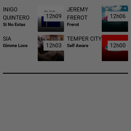
INIGO
JEREMY
12h09
12h09
12h06
12h06
QUINTERO
FREROT
Si No Estas
Frerot
SIA
TEMPER CITY
12h03
12h03
12h00
12h00
Gimme Love
Self Aware